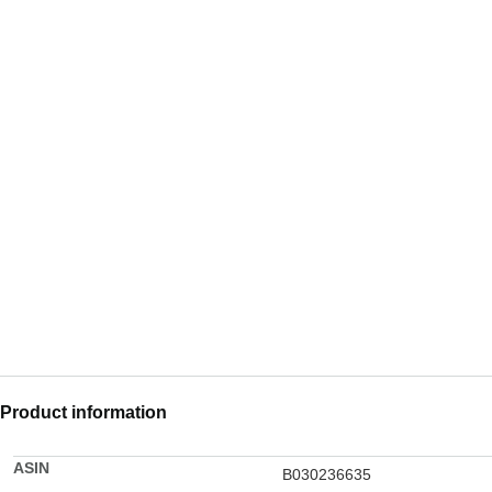
Product information
ASIN
B030236635