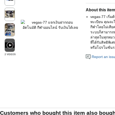
About this ite
vegas-77 เริ่ม
ทะเบียน คุณจะไ
กีฬาโดยไม่เสียค
ระบบก็สามารถทด
ล่าสุดในทุกหมว
ที่ได้รับสิทธิพ
หรือโปรโมชั่นร
2 VIDEOS
Report an issue
Customers who bought this item also bough