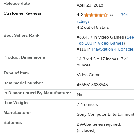
Release date
April 20, 2018
Customer Reviews
4.2
394
ratings
4.2 out of 5 stars
Best Sellers Rank
#83,477 in Video Games (
See
Top 100 in Video Games
)
#116 in
PlayStation 4 Console
Product Dimensions
14.3 x 4.5 x 17 inches; 7.41
ounces
Type of item
Video Game
Item model number
4655518633545
Is Discontinued By Manufacturer
No
Item Weight
7.4 ounces
Manufacturer
Sony Computer Entertainmen
Batteries
2 AA batteries required.
(included)