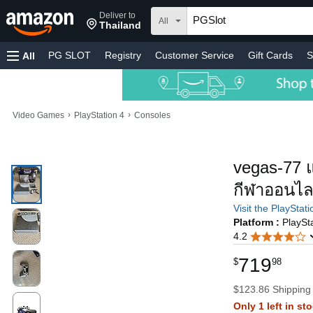
Deliver to
All
Thailand
PG SLOT
Registry
Customer Service
Gift Cards
S
All
›
›
Video Games
PlayStation 4
Consoles
vegas-77 
กีฬาออนไลน
Visit the PlayStat
Platform :
PlaySt
4.2
719
$
98
$123.86 Shipping
Only 1 left in st