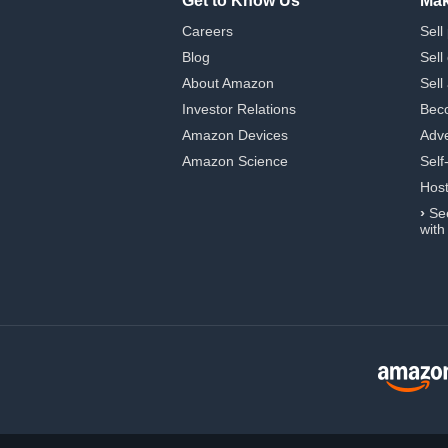
Get to Know Us
Mak
Careers
Sell
Blog
Sell
About Amazon
Sell
Investor Relations
Beco
Amazon Devices
Adve
Amazon Science
Self
Hos
›
Se
with