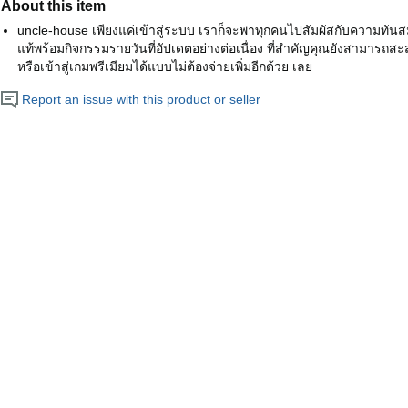
About this item
uncle-house เพียงแค่เข้าสู่ระบบ เราก็จะพาทุกคนไปสัมผัสกับความทันสมั
แท้พร้อมกิจกรรมรายวันที่อัปเดตอย่างต่อเนื่อง ที่สำคัญคุณยังสามารถส
หรือเข้าสู่เกมพรีเมียมได้แบบไม่ต้องจ่ายเพิ่มอีกด้วย เลย
Report an issue with this product or seller