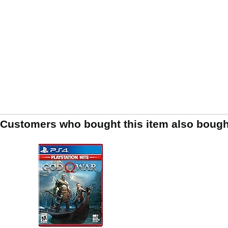
Customers who bought this item also bough