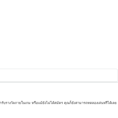
กรับรางวัลภายในเกม หรือแม้ยังไม่ได้สมัคร คุณก็ยังสามารถทดลองเล่นฟรีได้เลย