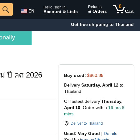
0
Returns
Hello, sign in
EN
& Orders
Cart
Account & Lists
Get free shipping to Thailand
ม่ ปี คศ 2026
Buy used:
$860.85
Delivery
Saturday, April 12
to
Thailand
Or fastest delivery
Thursday,
April 10
. Order within
16 hrs 8
mins
Deliver to
Thailand
Used: Very Good
|
Details
Sold by
jerseys4thewin