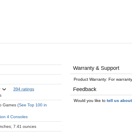
Warranty & Support
Product Warranty: For warranty
Feedback
394 ratings
s
Would you like to
tell us abou
eo Games (
See Top 100 in
tion 4 Consoles
 inches; 7.41 ounces