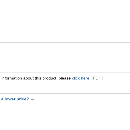
 information about this product, please
click here.
[PDF ]
t a lower price?