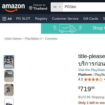
Deliver to
All
Thailand
PG SLOT
Registry
Customer Service
Gift Cards
S
All
›
›
Video Games
PlayStation 4
Consoles
title-plea
บริการก่อ
Visit the PlayStat
Platform :
PlaySt
4.2
719
$
98
$123.86 Shipping
Only 1 left in st