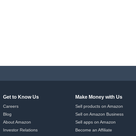
Get to Know Us
Make Money with Us
Careers
Sell products on Amazon
Blog
Sell on Amazon Business
About Amazon
Sell apps on Amazon
Investor Relations
Become an Affiliate