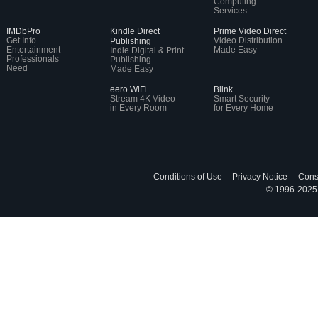
Computing
Services
IMDbPro
Kindle Direct
Prime Video Direct
Get Info
Video Distribution
Publishing
Entertainment
Made Easy
Indie Digital & Print
Professionals
Publishing
Need
Made Easy
eero WiFi
Blink
Stream 4K Video
Smart Security
in Every Room
for Every Home
Conditions of Use
Privacy Notice
Cons
© 1996-2025, 