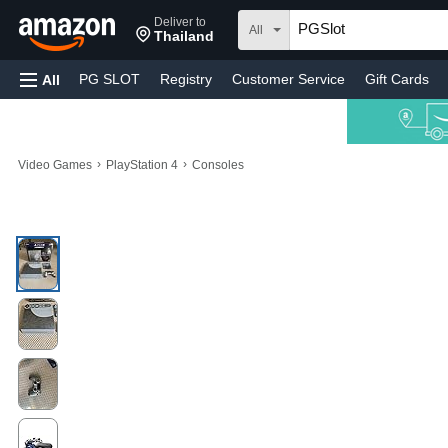
Deliver to
All
Thailand
PG SLOT
Registry
Customer Service
Gift Cards
All
›
›
Video Games
PlayStation 4
Consoles