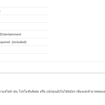
5
Entertainment
equired. (included)
ามสไตล์ เช่น โปรโมชั่นพิเศษ หรือ แม้แ่คุณยังไม่ได้สมัคร เพียงแค่เข้ามาทดลองเ