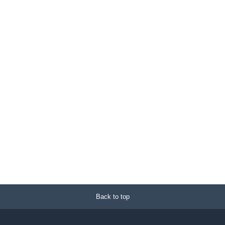
Back to top