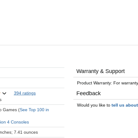
Warranty & Support
Product Warranty: For warranty
Feedback
394 ratings
s
Would you like to
tell us abou
eo Games (
See Top 100 in
tion 4 Consoles
 inches; 7.41 ounces