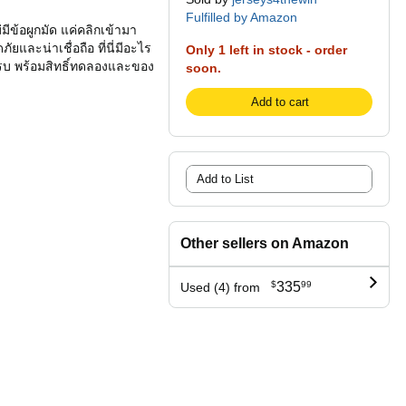
Fulfilled by Amazon
มีข้อผูกมัด แค่คลิกเข้ามา
ยและน่าเชื่อถือ ที่นี่มีอะไร
Only 1 left in stock - order
ครบ พร้อมสิทธิ์ทดลองและของ
soon.
Add to cart
Add to List
Other sellers on Amazon
$
335
99
Used (4) from