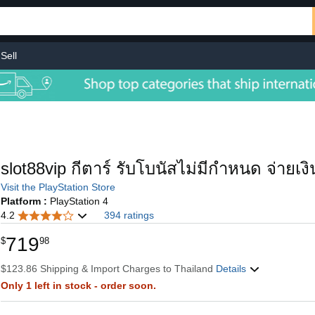
Sell
slot88vip กีตาร์ รับโบนัสไม่มีกำหนด จ่ายเงิ
Visit the PlayStation Store
Platform :
PlayStation 4
4.2
394 ratings
719
$
98
$123.86 Shipping & Import Charges to Thailand
Details
Only 1 left in stock - order soon.