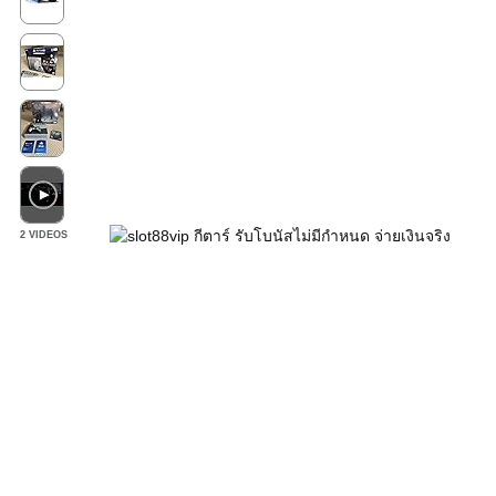
2 VIDEOS