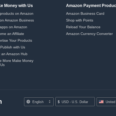
e Money with Us
Amazon Payment Produc
 products on Amazon
Amazon Business Card
 on Amazon Business
Shop with Points
 apps on Amazon
Reload Your Balance
me an Affiliate
Amazon Currency Converter
rtise Your Products
-Publish with Us
t an Amazon Hub
e More Make Money
 Us
English
$
USD - U.S. Dollar
United