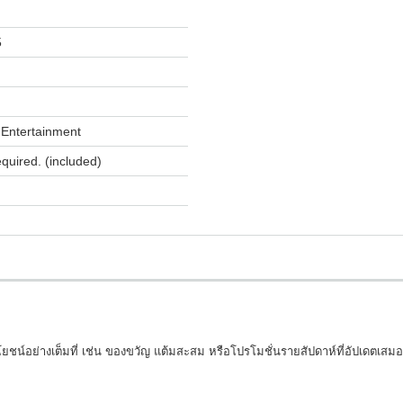
5
Entertainment
equired. (included)
ยชน์อย่างเต็มที่ เช่น ของขวัญ แต้มสะสม หรือโปรโมชั่นรายสัปดาห์ที่อัปเดตเสม