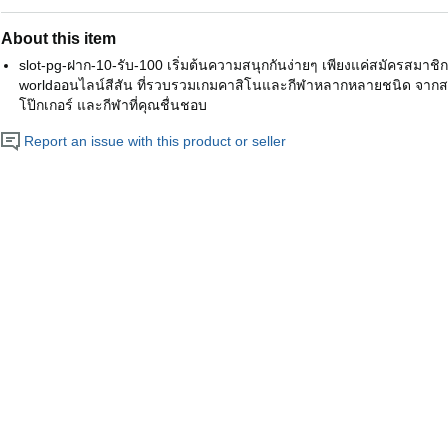
About this item
slot-pg-ฝาก-10-รับ-100 เริ่มต้นความสนุกกันง่ายๆ เพียงแค่สมัครสมาชิกเท
worldออนไลน์สีสัน ที่รวบรวมเกมคาสิโนและกีฬาหลากหลายชนิด จากสล็
โป๊กเกอร์ และกีฬาที่คุณชื่นชอบ
Report an issue with this product or seller