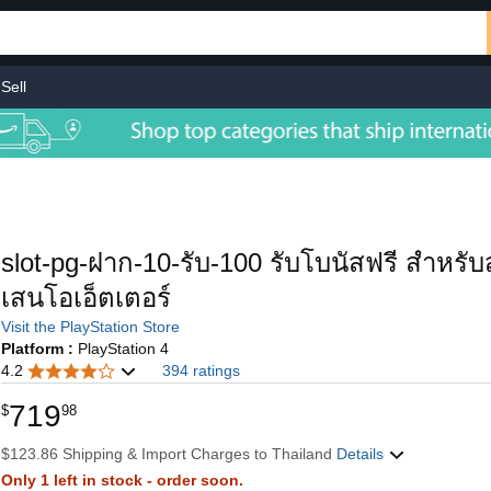
Sell
slot-pg-ฝาก-10-รับ-100 รับโบนัสฟรี สำหร
เสนโอเอ็ตเตอร์
Visit the PlayStation Store
Platform :
PlayStation 4
4.2
394 ratings
719
$
98
$123.86 Shipping & Import Charges to Thailand
Details
Only 1 left in stock - order soon.