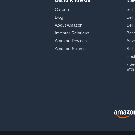
Get to Know Us
Mak
Careers
Sell
Blog
Sell
About Amazon
Sell
Investor Relations
Beco
Amazon Devices
Adve
Amazon Science
Self
Hos
›
Se
with