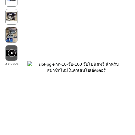
2 VIDEOS