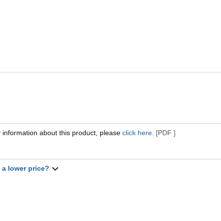
 information about this product, please
click here.
[PDF ]
t a lower price?