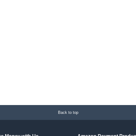
Back to top