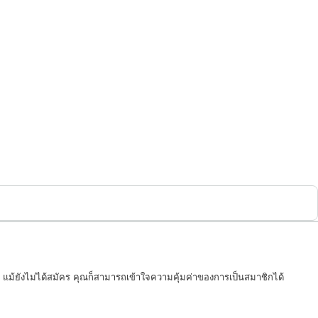
อ แม้ยังไม่ได้สมัคร คุณก็สามารถเข้าใจความคุ้มค่าของการเป็นสมาชิกได้