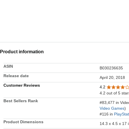
Product information
ASIN
B030236635
Release date
April 20, 2018
Customer Reviews
4.2
4.2 out of 5 star
Best Sellers Rank
#83,477 in Vid
Video Games
)
#116 in
PlaySta
Product Dimensions
14.3 x 4.5 x 17