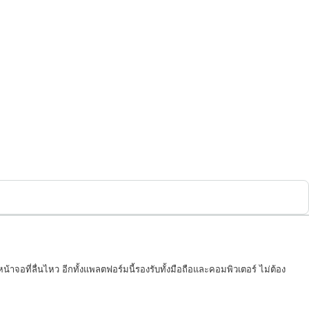
อที่ลื่นไหว อีกทั้งแพลตฟอร์มนี้รองรับทั้งมือถือและคอมพิวเตอร์ ไม่ต้อง