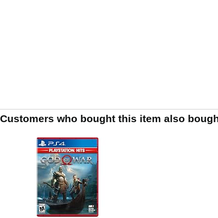
Customers who bought this item also bough