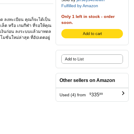
Fulfilled by Amazon
Only 1 left in stock - order
กด ลงทะเบียน คุณก็จะได้เป็น
soon.
ล็ต หรือ เกมกีฬา ที่รอให้คุณ
งฝากเงินก่อน ลงระบบแล้วมาทดล
Add to cart
ั่นใหม่ล่าสุด ที่อัปเดตอยู่
Add to List
Other sellers on Amazon
$
335
99
Used (4) from