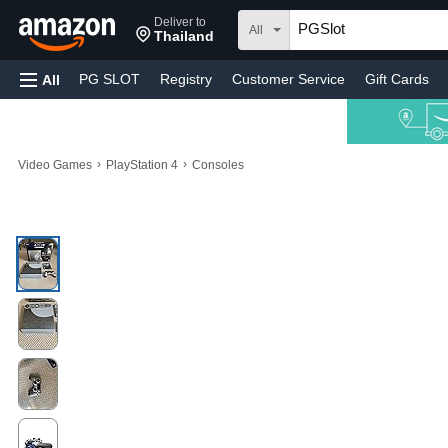
Deliver to
All
Thailand
PG SLOT
Registry
Customer Service
Gift Cards
All
›
›
Video Games
PlayStation 4
Consoles