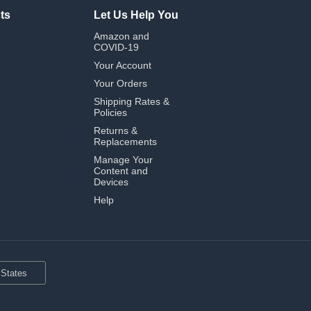
ts
Let Us Help You
Amazon and
COVID-19
Your Account
Your Orders
Shipping Rates &
Policies
Returns &
Replacements
Manage Your
Content and
Devices
Help
 States