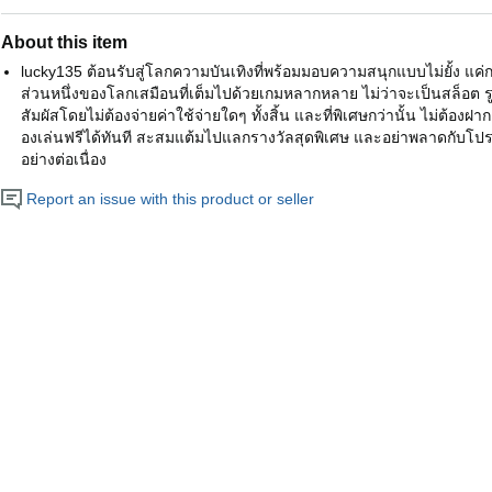
About this item
lucky135 ต้อนรับสู่โลกความบันเทิงที่พร้อมมอบความสนุกแบบไม่ยั้ง แค่
ส่วนหนึ่งของโลกเสมือนที่เต็มไปด้วยเกมหลากหลาย ไม่ว่าจะเป็นสล็อต รูเ
สัมผัสโดยไม่ต้องจ่ายค่าใช้จ่ายใดๆ ทั้งสิ้น และที่พิเศษกว่านั้น ไม่ต้อ
องเล่นฟรีได้ทันที สะสมแต้มไปแลกรางวัลสุดพิเศษ และอย่าพลาดกับโปรโมช
อย่างต่อเนื่อง
Report an issue with this product or seller