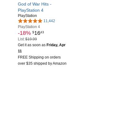
God of War Hits -
PlayStation 4
PlayStation
11,442
PlayStation 4
-18%
16
$
43
List:
$19.99
Get it as soon as
Friday, Apr
11
FREE Shipping on orders
over $35 shipped by Amazon