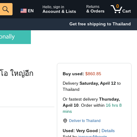
0
Returns
Hello, sign in
EN
& Orders
Cart
Account & Lists
Get free shipping to Thailand
โอ ใหญ่อีก
Buy used:
$860.85
Delivery
Saturday, April 12
to
Thailand
Or fastest delivery
Thursday,
April 10
. Order within
16 hrs 8
mins
Deliver to
Thailand
Used: Very Good
|
Details
Sold by
jerseys4thewin