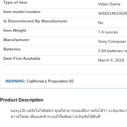
Type of item
Video Game
Item model number
465551863354
Is Discontinued By Manufacturer
No
Item Weight
7.4 ounces
Manufacturer
Sony Computer 
Batteries
2 AA batteries r
Date First Available
March 6, 2018
WARNING
:
California’s Proposition 65
Product Description
lucky135 แม้ยังไม่ได้สมัคร คุณก็สามารถลองนึกภาพกันได้ว่า จะสนุกสนานแ
ดาวน์โหลด เพียงแค่เข้าระบบก็เริ่มต้นความบันเทิงได้ทันที