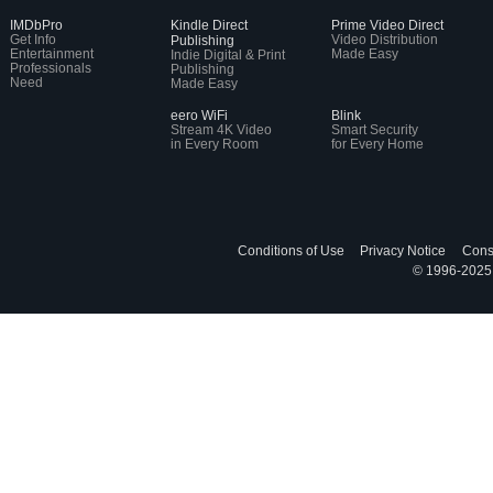
IMDbPro
Kindle Direct
Prime Video Direct
Get Info
Video Distribution
Publishing
Entertainment
Made Easy
Indie Digital & Print
Professionals
Publishing
Need
Made Easy
eero WiFi
Blink
Stream 4K Video
Smart Security
in Every Room
for Every Home
Conditions of Use
Privacy Notice
Cons
© 1996-2025, 