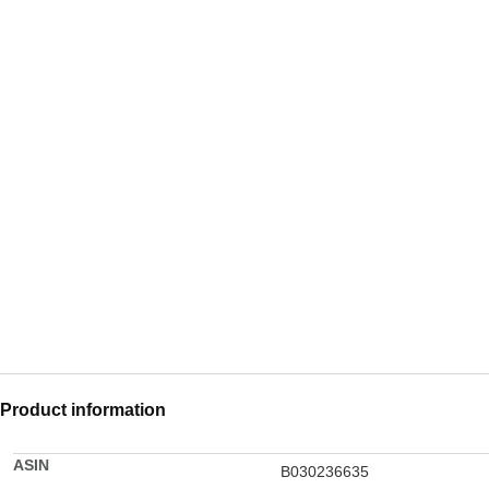
Product information
ASIN
B030236635