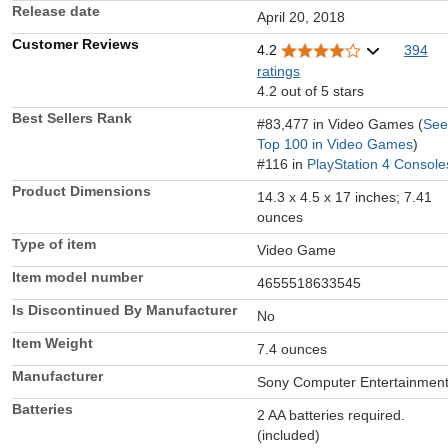
Release date
April 20, 2018
Customer Reviews
4.2
394
ratings
4.2 out of 5 stars
Best Sellers Rank
#83,477 in Video Games (
See
Top 100 in Video Games
)
#116 in
PlayStation 4 Console
Product Dimensions
14.3 x 4.5 x 17 inches; 7.41
ounces
Type of item
Video Game
Item model number
4655518633545
Is Discontinued By Manufacturer
No
Item Weight
7.4 ounces
Manufacturer
Sony Computer Entertainmen
Batteries
2 AA batteries required.
(included)