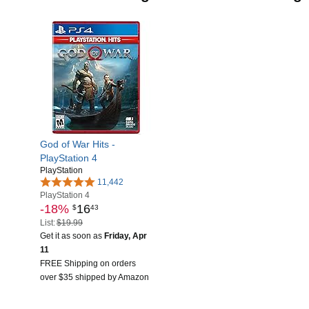
God of War Hits -
PlayStation 4
PlayStation
11,442
PlayStation 4
-18%
16
$
43
List:
$19.99
Get it as soon as
Friday, Apr
11
FREE Shipping on orders
over $35 shipped by Amazon