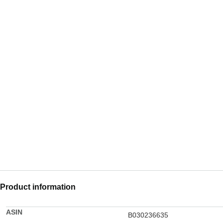
Product information
ASIN
B030236635