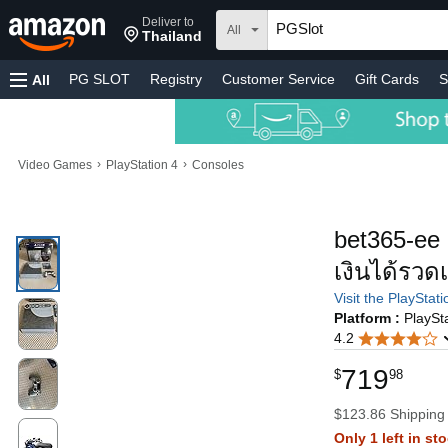
Deliver to
All
Thailand
PG SLOT
Registry
Customer Service
Gift Cards
S
All
›
›
Video Games
PlayStation 4
Consoles
bet365-ee 
เงินได้รวด
Visit the PlayStat
Platform :
PlaySt
4.2
719
$
98
$123.86 Shipping
Only 1 left in st