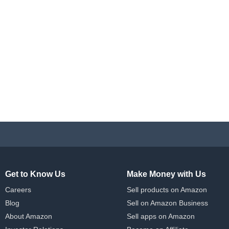
Get to Know Us
Make Money with Us
Careers
Sell products on Amazon
Blog
Sell on Amazon Business
About Amazon
Sell apps on Amazon