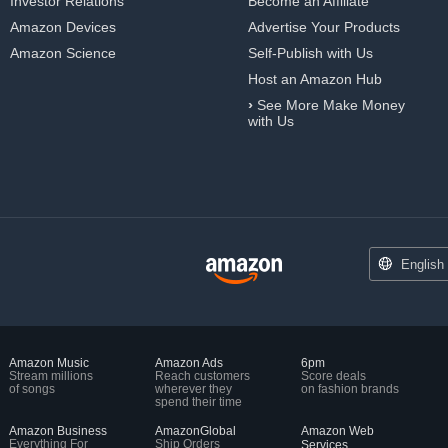
Investor Relations
Become an Affiliate
Amazon Devices
Advertise Your Products
Amazon Science
Self-Publish with Us
Host an Amazon Hub
›
See More Make Money
with Us
English
Amazon Music
Amazon Ads
6pm
Stream millions
Reach customers
Score deals
of songs
wherever they
on fashion brands
spend their time
Amazon Business
AmazonGlobal
Amazon Web
Everything For
Ship Orders
Services