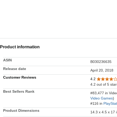
Product information
ASIN
B030236635
Release date
April 20, 2018
Customer Reviews
4.2
4.2 out of 5 star
Best Sellers Rank
#83,477 in Vid
Video Games
)
#116 in
PlaySta
Product Dimensions
14.3 x 4.5 x 17