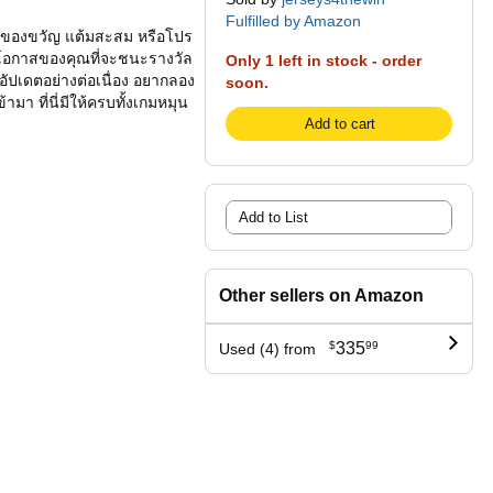
Fulfilled by Amazon
ป็นของขวัญ แต้มสะสม หรือโปร
ป็นโอกาสของคุณที่จะชนะรางวัล
Only 1 left in stock - order
่อัปเดตอย่างต่อเนื่อง อยากลอง
soon.
ามา ที่นี่มีให้ครบทั้งเกมหมุน
Add to cart
Add to List
Other sellers on Amazon
$
335
99
Used (4) from