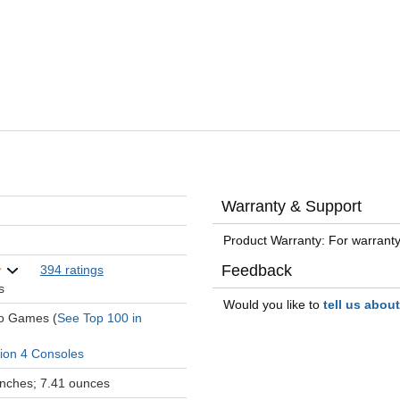
Warranty & Support
Product Warranty: For warranty
Feedback
394 ratings
s
Would you like to
tell us abou
eo Games (
See Top 100 in
tion 4 Consoles
 inches; 7.41 ounces