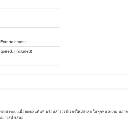
5
Entertainment
equired. (included)
ารถเข้าระบบเพื่อลองเล่นทันที พร้อมสำรวจฟีเจอร์ใหม่ล่าสุด ในทุกหมวดเกม นอก
ตอย่างสม่ำเสมอ