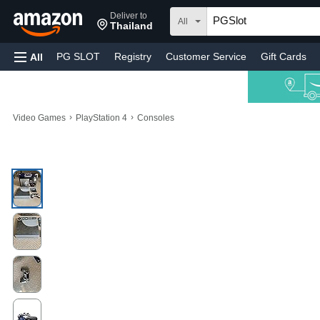
Deliver to
All
Thailand
PG SLOT
Registry
Customer Service
Gift Cards
All
›
›
Video Games
PlayStation 4
Consoles