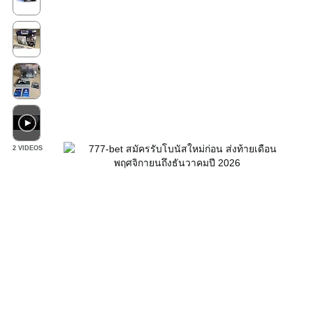
2 VIDEOS