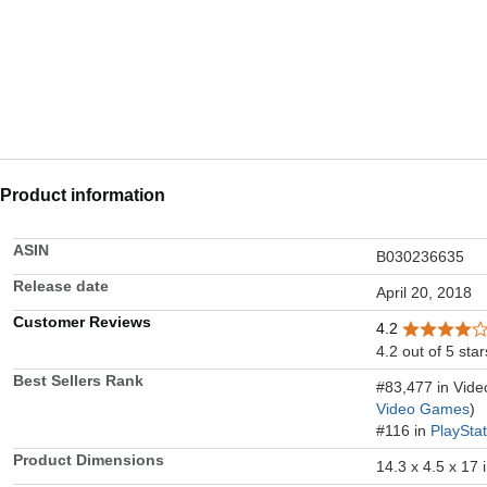
Product information
ASIN
B030236635
Release date
April 20, 2018
Customer Reviews
4.2
4.2 out of 5 star
Best Sellers Rank
#83,477 in Vid
Video Games
)
#116 in
PlaySta
Product Dimensions
14.3 x 4.5 x 17