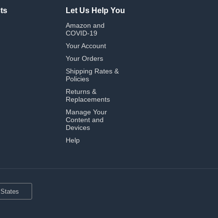
ts
Let Us Help You
Amazon and
COVID-19
Your Account
Your Orders
Shipping Rates &
Policies
Returns &
Replacements
Manage Your
Content and
Devices
Help
 States