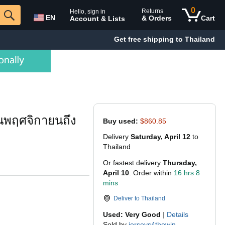
0
Returns
Hello, sign in
EN
& Orders
Cart
Account & Lists
Get free shipping to Thailand
อนพฤศจิกายนถึง
Buy used:
$860.85
Delivery
Saturday, April 12
to
Thailand
Or fastest delivery
Thursday,
April 10
. Order within
16 hrs 8
mins
Deliver to
Thailand
Used: Very Good
|
Details
Sold by
jerseys4thewin