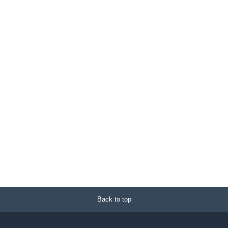
Back to top