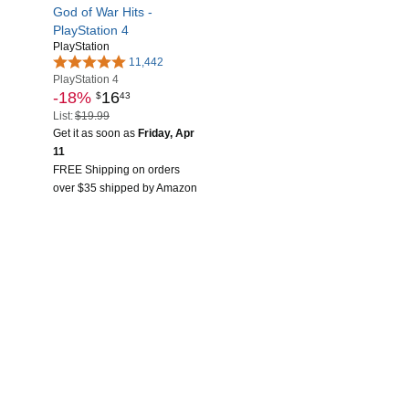
God of War Hits -
PlayStation 4
PlayStation
11,442
PlayStation 4
-18%
16
$
43
List:
$19.99
Get it as soon as
Friday, Apr
11
FREE Shipping on orders
over $35 shipped by Amazon