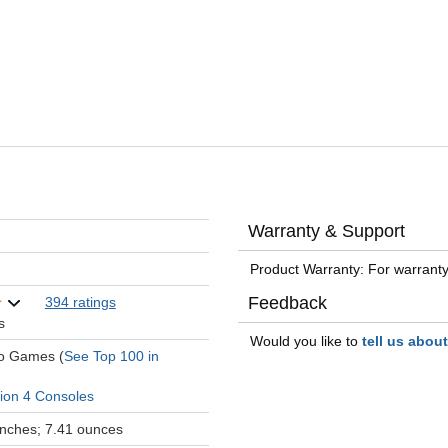
Warranty & Support
Product Warranty: For warranty
Feedback
394 ratings
s
Would you like to
tell us abou
eo Games (
See Top 100 in
tion 4 Consoles
 inches; 7.41 ounces