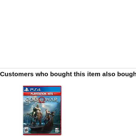
Customers who bought this item also bough