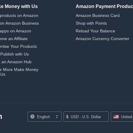
e Money with Us
Amazon Payment Produc
 products on Amazon
Amazon Business Card
 on Amazon Business
Shop with Points
 apps on Amazon
Reload Your Balance
me an Affiliate
Amazon Currency Converter
rtise Your Products
-Publish with Us
t an Amazon Hub
e More Make Money
 Us
English
$
USD - U.S. Dollar
United