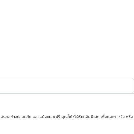
มสนุกอย่างปลอดภัย และแม้จะเล่นฟรี คุณก็ยังได้รับแต้มพิเศษ เพื่อแลกรางวัล หรือ