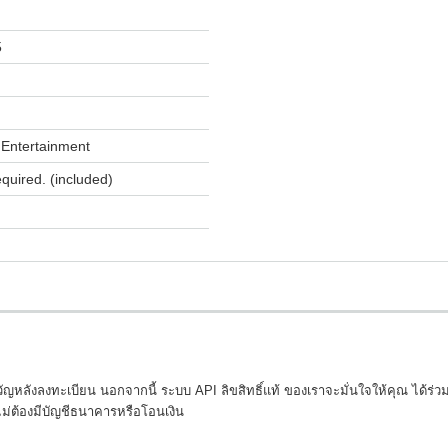
5
Entertainment
equired. (included)
วัญหลังลงทะเบียน นอกจากนี้ ระบบ API ลิขสิทธิ์แท้ ของเราจะมั่นใจให้คุณ ได้ร่ว
ยไม่ต้องมีบัญชีธนาคารหรือโอนเงิน