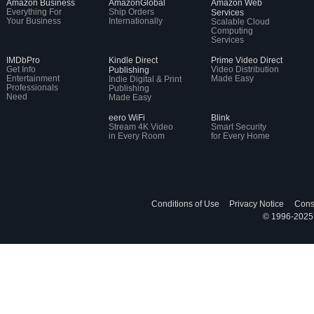
Amazon Business
AmazonGlobal
Amazon Web
Everything For
Ship Orders
Services
Your Business
Internationally
Scalable Cloud
Computing
Services
IMDbPro
Kindle Direct
Prime Video Direct
Get Info
Video Distribution
Publishing
Entertainment
Made Easy
Indie Digital & Print
Professionals
Publishing
Need
Made Easy
eero WiFi
Blink
Stream 4K Video
Smart Security
in Every Room
for Every Home
Conditions of Use
Privacy Notice
Cons
© 1996-2025, 