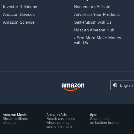
Investor Relations
Become an Affiliate
Amazon Devices
Advertise Your Products
Amazon Science
Self-Publish with Us
Host an Amazon Hub
›
See More Make Money
with Us
English
Amazon Music
Amazon Ads
6pm
Stream millions
Reach customers
Score deals
of songs
wherever they
on fashion brands
spend their time