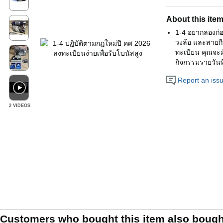
About this ite
1-4 อยากลองก่อน
วงล้อ และสายก
ทะเบียน คุณจะมั
กิจกรรมรายวันที
Report an issue
2 VIDEOS
Customers who bought this item also bough