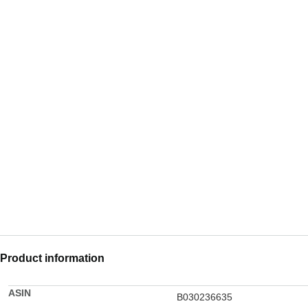
Product information
ASIN
B030236635