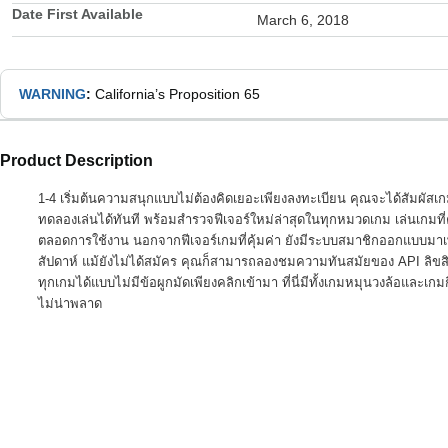
Date First Available
March 6, 2018
WARNING
:
California’s Proposition 65
Product Description
1-4 เริ่มต้นความสนุกแบบไม่ต้องคิดเยอะเพียงลงทะเบียน คุณจะได้สัมผัสเก
ทดลองเล่นได้ทันที พร้อมสำรวจฟีเจอร์ใหม่ล่าสุดในทุกหมวดเกม เล่นเก
ตลอดการใช้งาน นอกจากฟีเจอร์เกมที่คุ้มค่า ยังมีระบบสมาชิกออกแบบมาเพื
สัปดาห์ แม้ยังไม่ได้สมัคร คุณก็สามารถลองชมความทันสมัยของ API ลิขสิท
ทุกเกมได้แบบไม่มีข้อผูกมัดเพียงคลิกเข้ามา ที่นี่มีทั้งเกมหมุนวงล้อและเ
ไม่น่าพลาด