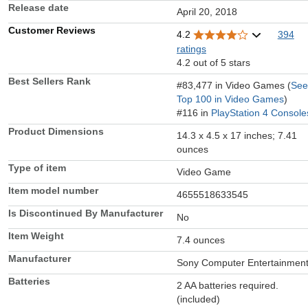
Release date
April 20, 2018
Customer Reviews
4.2
394
ratings
4.2 out of 5 stars
Best Sellers Rank
#83,477 in Video Games (
See
Top 100 in Video Games
)
#116 in
PlayStation 4 Console
Product Dimensions
14.3 x 4.5 x 17 inches; 7.41
ounces
Type of item
Video Game
Item model number
4655518633545
Is Discontinued By Manufacturer
No
Item Weight
7.4 ounces
Manufacturer
Sony Computer Entertainmen
Batteries
2 AA batteries required.
(included)