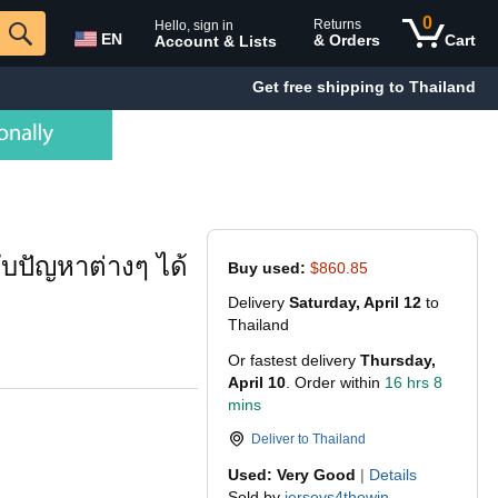
0
Returns
Hello, sign in
EN
& Orders
Cart
Account & Lists
Get free shipping to Thailand
บปัญหาต่างๆ ได้
Buy used:
$860.85
Delivery
Saturday, April 12
to
Thailand
Or fastest delivery
Thursday,
April 10
. Order within
16 hrs 8
mins
Deliver to
Thailand
Used: Very Good
|
Details
Sold by
jerseys4thewin