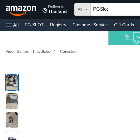
Deliver to
All
Thailand
PG SLOT
Registry
Customer Service
Gift Cards
All
›
›
Video Games
PlayStation 4
Consoles