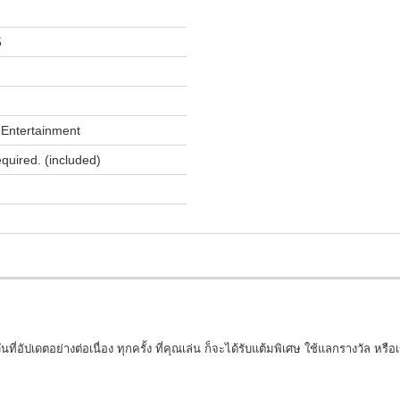
5
Entertainment
equired. (included)
นที่อัปเดตอย่างต่อเนื่อง ทุกครั้ง ที่คุณเล่น ก็จะได้รับแต้มพิเศษ ใช้แลกรางวัล หร