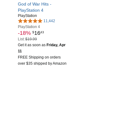
God of War Hits -
PlayStation 4
PlayStation
11,442
PlayStation 4
-18%
16
$
43
List:
$19.99
Get it as soon as
Friday, Apr
11
FREE Shipping on orders
over $35 shipped by Amazon