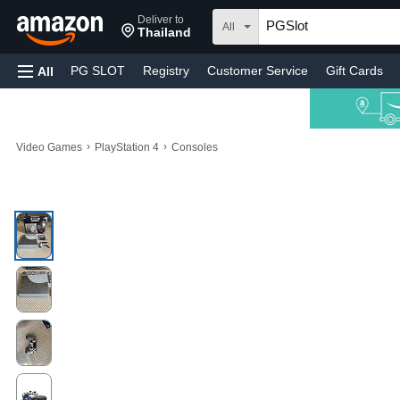
Deliver to
All
Thailand
PG SLOT
Registry
Customer Service
Gift Cards
All
›
›
Video Games
PlayStation 4
Consoles