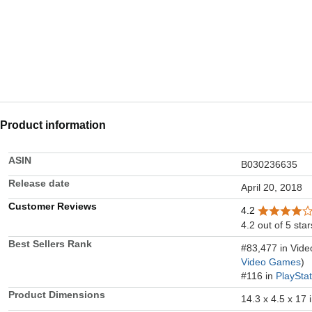
Product information
ASIN
B030236635
Release date
April 20, 2018
Customer Reviews
4.2
4.2 out of 5 star
Best Sellers Rank
#83,477 in Vid
Video Games
)
#116 in
PlaySta
Product Dimensions
14.3 x 4.5 x 17