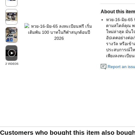
About this ite
หวย-16-มิย-65 ท
ตามสไตล์คุณ 
ใหม่ล่าสุด มั่นใ
อัปเดตอย่างต่อเน
รางวัล หรือเข้าส
ประสบการณ์ใหม่
เพียงลงทะเบียนแ
2 VIDEOS
Report an issue
Customers who bought this item also bough