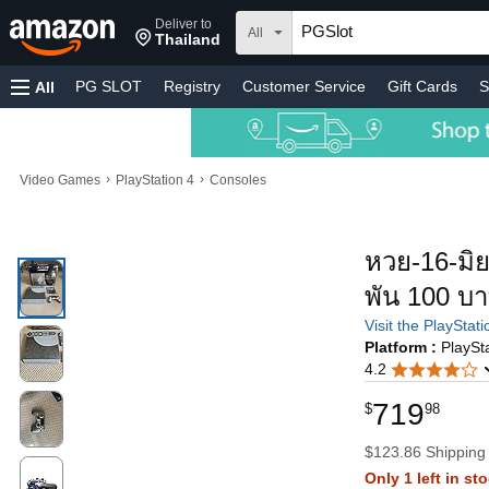
Deliver to
All
Thailand
PG SLOT
Registry
Customer Service
Gift Cards
S
All
›
›
Video Games
PlayStation 4
Consoles
หวย-16-มิย
พัน 100 บ
Visit the PlayStat
Platform :
PlaySt
4.2
719
$
98
$123.86 Shipping
Only 1 left in st