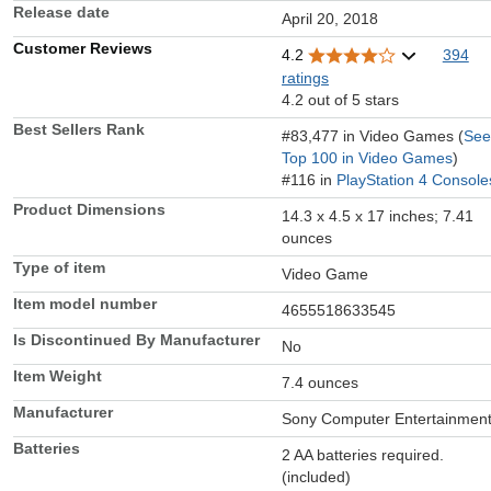
Release date
April 20, 2018
Customer Reviews
4.2
394
ratings
4.2 out of 5 stars
Best Sellers Rank
#83,477 in Video Games (
See
Top 100 in Video Games
)
#116 in
PlayStation 4 Console
Product Dimensions
14.3 x 4.5 x 17 inches; 7.41
ounces
Type of item
Video Game
Item model number
4655518633545
Is Discontinued By Manufacturer
No
Item Weight
7.4 ounces
Manufacturer
Sony Computer Entertainmen
Batteries
2 AA batteries required.
(included)