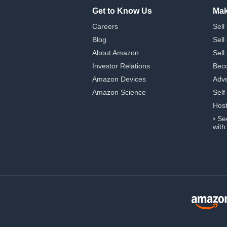
Get to Know Us
Mak
Careers
Sell
Blog
Sell
About Amazon
Sell
Investor Relations
Beco
Amazon Devices
Adve
Amazon Science
Self
Hos
›
Se
with