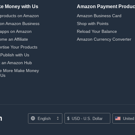
e Money with Us
Amazon Payment Produc
 products on Amazon
Amazon Business Card
 on Amazon Business
Shop with Points
 apps on Amazon
Reload Your Balance
me an Affiliate
Amazon Currency Converter
rtise Your Products
-Publish with Us
t an Amazon Hub
e More Make Money
 Us
English
$
USD - U.S. Dollar
United