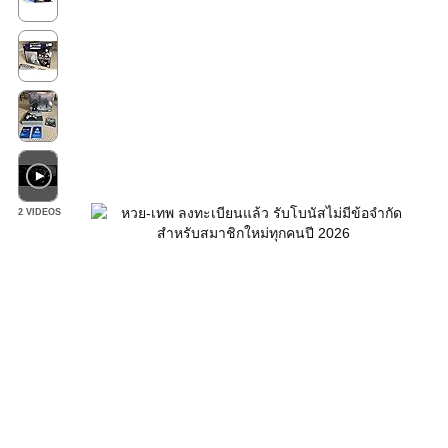
2 VIDEOS