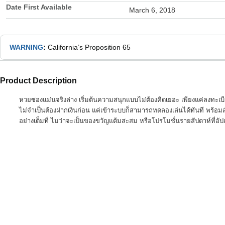
Date First Available
March 6, 2018
WARNING
:
California’s Proposition 65
Product Description
หวยซองแม่นจริงล่าง เริ่มต้นความสนุกแบบไม่ต้องคิดเยอะ เพียงแค่ลงทะเบี
ไม่จำเป็นต้องฝากเงินก่อน แค่เข้าระบบก็สามารถทดลองเล่นได้ทันที พร้อ
อย่างเต็มที่ ไม่ว่าจะเป็นของขวัญแต้มสะสม หรือโปรโมชั่นรายสัปดาห์ที่อัปเ