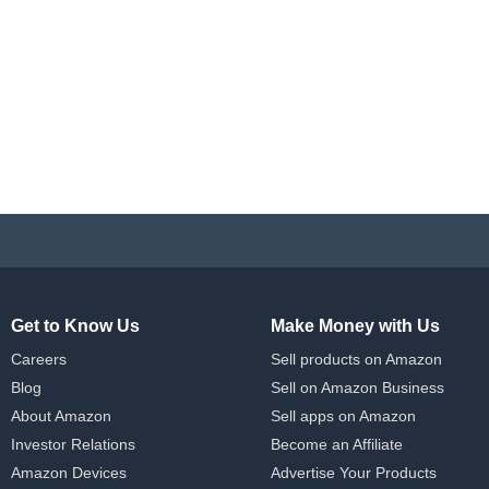
Get to Know Us
Make Money with Us
Careers
Sell products on Amazon
Blog
Sell on Amazon Business
About Amazon
Sell apps on Amazon
Investor Relations
Become an Affiliate
Amazon Devices
Advertise Your Products