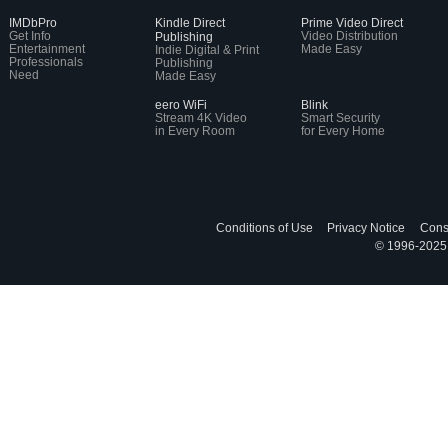
IMDbPro
Kindle Direct
Prime Video Direct
Get Info
Video Distribution
Publishing
Entertainment
Made Easy
Indie Digital & Print
Professionals
Publishing
Need
Made Easy
eero WiFi
Blink
Stream 4K Video
Smart Security
in Every Room
for Every Home
Conditions of Use
Privacy Notice
Cons
© 1996-2025, 