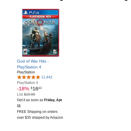
God of War Hits -
PlayStation 4
PlayStation
11,442
PlayStation 4
-18%
16
$
43
List:
$19.99
Get it as soon as
Friday, Apr
11
FREE Shipping on orders
over $35 shipped by Amazon