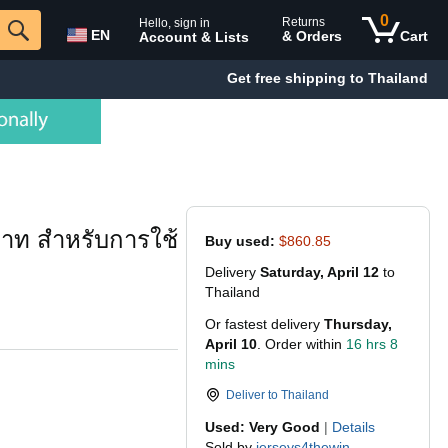
0
Returns
Hello, sign in
EN
& Orders
Cart
Account & Lists
Get free shipping to Thailand
0บาท สำหรับการใช้
Buy used:
$860.85
Delivery
Saturday, April 12
to
Thailand
Or fastest delivery
Thursday,
April 10
. Order within
16 hrs 8
mins
Deliver to
Thailand
Used: Very Good
|
Details
Sold by
jerseys4thewin