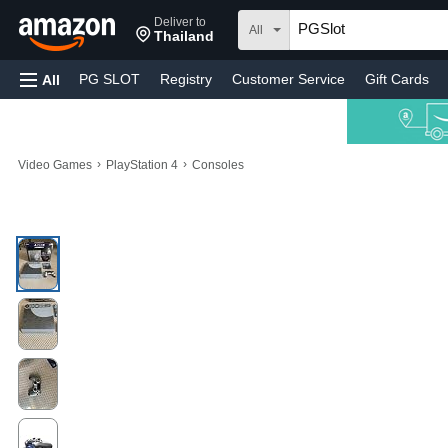
Deliver to
All
Thailand
PG SLOT
Registry
Customer Service
Gift Cards
All
›
›
Video Games
PlayStation 4
Consoles