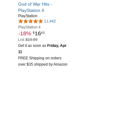
God of War Hits -
PlayStation 4
PlayStation
11,442
PlayStation 4
-18%
16
$
43
List:
$19.99
Get it as soon as
Friday, Apr
11
FREE Shipping on orders
over $35 shipped by Amazon