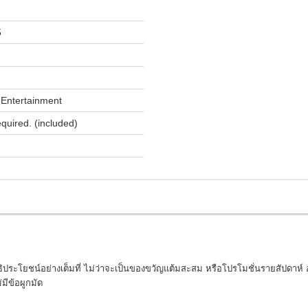
5
Entertainment
equired. (included)
ประโยชน์อย่างเต็มที่ ไม่ว่าจะเป็นของขวัญแต้มสะสม หรือโปรโมชั่นรายสัปดาห์ อั
มีข้อผูกมัด