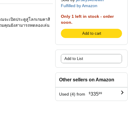
Fulfilled by Amazon
Only 1 left in stock - order
คุณจะเปิดประตูสู่โลกเกมคาสิ
soon.
ร แถมคุณยังสามารถทดลองเล่น
Add to cart
Add to List
Other sellers on Amazon
$
335
99
Used (4) from