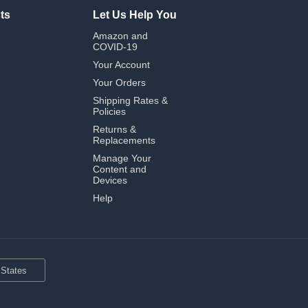
ts
Let Us Help You
Amazon and
COVID-19
Your Account
Your Orders
Shipping Rates &
Policies
Returns &
Replacements
Manage Your
Content and
Devices
Help
 States