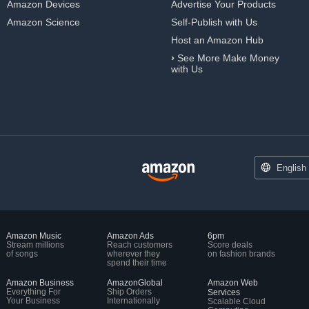
Amazon Devices
Advertise Your Products
Amazon Science
Self-Publish with Us
Host an Amazon Hub
›
See More Make Money
with Us
English
Amazon Music
Amazon Ads
6pm
Stream millions
Reach customers
Score deals
of songs
wherever they
on fashion brands
spend their time
Amazon Business
AmazonGlobal
Amazon Web
Everything For
Ship Orders
Services
Your Business
Internationally
Scalable Cloud