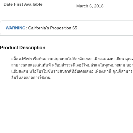
Date First Available
March 6, 2018
WARNING
:
California’s Proposition 65
Product Description
สล็อต-k9win เริ่มต้นความสนุกแบบไม่ต้องคิดเยอะ เพียงแค่ลงทะเบียน คุณจ
สามารถทดลองเล่นทันที พร้อมสำรวจฟีเจอร์ใหม่ล่าสุดในทุกหมวดเกม นอกจา
แต้มสะสม หรือโปรโมชั่นรายสัปดาห์ที่อัปเดตเสมอ เพียงเท่านี้ คุณก็สาม
ลื่นไหลตลอดการใช้งาน