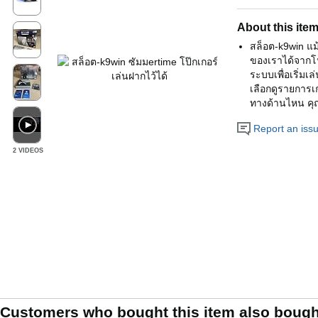
About this ite
สล็อต-k9win แม
ของเราได้จากโป
ระบบเพื่อเริ่ม
เลือกดูรายการ
ทางด้านไหน คุณ
Report an issue
2 VIDEOS
Customers who bought this item also bough