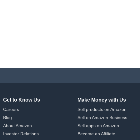
Get to Know Us
Make Money with Us
Careers
Sell products on Amazon
Blog
Sell on Amazon Business
About Amazon
Sell apps on Amazon
Investor Relations
Become an Affiliate