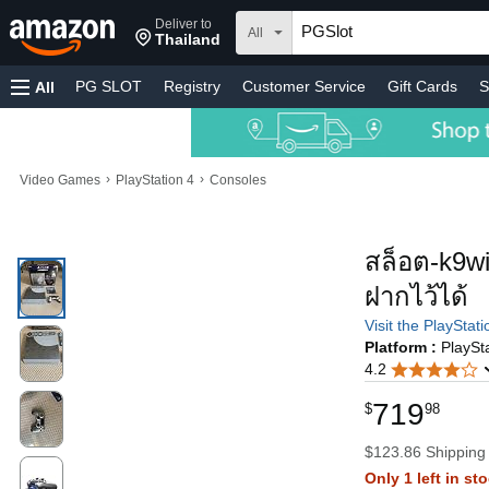
Deliver to
All
Thailand
PG SLOT
Registry
Customer Service
Gift Cards
S
All
›
›
Video Games
PlayStation 4
Consoles
สล็อต-k9wi
ฝากไว้ได้
Visit the PlayStat
Platform :
PlaySt
4.2
719
$
98
$123.86 Shipping
Only 1 left in st