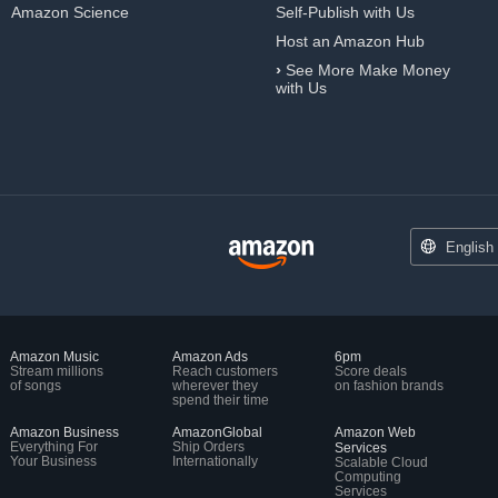
Amazon Science
Self-Publish with Us
Host an Amazon Hub
›
See More Make Money
with Us
English
Amazon Music
Amazon Ads
6pm
Stream millions
Reach customers
Score deals
of songs
wherever they
on fashion brands
spend their time
Amazon Business
AmazonGlobal
Amazon Web
Everything For
Ship Orders
Services
Your Business
Internationally
Scalable Cloud
Computing
Services