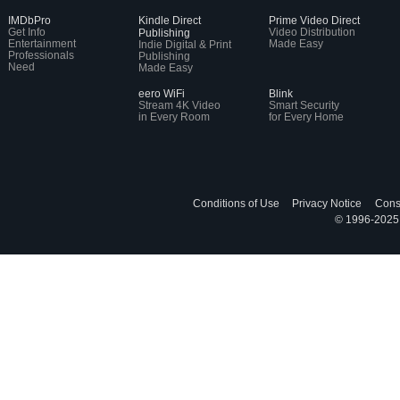
IMDbPro
Kindle Direct
Prime Video Direct
Get Info
Video Distribution
Publishing
Entertainment
Made Easy
Indie Digital & Print
Professionals
Publishing
Need
Made Easy
eero WiFi
Blink
Stream 4K Video
Smart Security
in Every Room
for Every Home
Conditions of Use
Privacy Notice
Cons
© 1996-2025, 