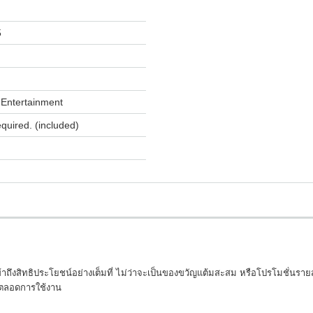
5
Entertainment
equired. (included)
ึงสิทธิประโยชน์อย่างเต็มที่ ไม่ว่าจะเป็นของขวัญแต้มสะสม หรือโปรโมชั่นรายส
ลตลอดการใช้งาน