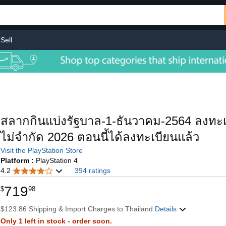
Sell
สลากกินแบ่งรัฐบาล-1-ธันวาคม-2564 ลงทะเบ
ไม่จำกัด 2026 ตอนนี้ได้ลงทะเบียนแล้ว
Visit the PlayStation Store
Platform :
PlayStation 4
4.2
394 ratings
719
$
98
$123.86 Shipping & Import Charges to Thailand
Details
Only 1 left in stock - order soon.