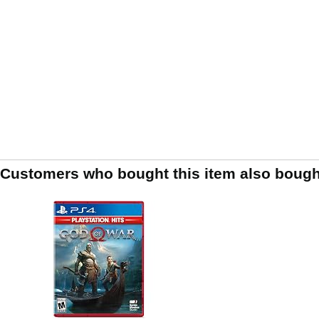
Customers who bought this item also bough