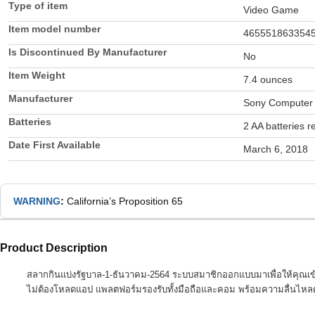
Type of item
Video Game
Item model number
465551863354
Is Discontinued By Manufacturer
No
Item Weight
7.4 ounces
Manufacturer
Sony Computer 
Batteries
2 AA batteries r
Date First Available
March 6, 2018
WARNING
:
California’s Proposition 65
Product Description
สลากกินแบ่งรัฐบาล-1-ธันวาคม-2564 ระบบสมาชิกออกแบบมาเพื่อให้คุณเข้าถ
ไม่ต้องโหลดแอป แพลตฟอร์มรองรับทั้งมือถือและคอม พร้อมความลื่นไห