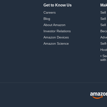
Get to Know Us
Mak
Careers
Sell
Blog
Sell
About Amazon
Sell
Investor Relations
Beco
Amazon Devices
Adve
Amazon Science
Self
Hos
›
Se
with