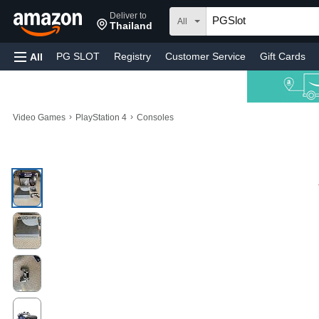
Deliver to
All
Thailand
PG SLOT
Registry
Customer Service
Gift Cards
All
›
›
Video Games
PlayStation 4
Consoles