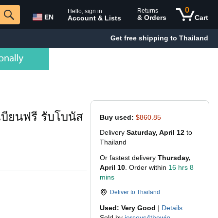
0
Returns
Hello, sign in
EN
& Orders
Cart
Account & Lists
Get free shipping to Thailand
ียนฟรี รับโบนัส
Buy used:
$860.85
Delivery
Saturday, April 12
to
Thailand
Or fastest delivery
Thursday,
April 10
. Order within
16 hrs 8
mins
Deliver to
Thailand
Used: Very Good
|
Details
Sold by
jerseys4thewin