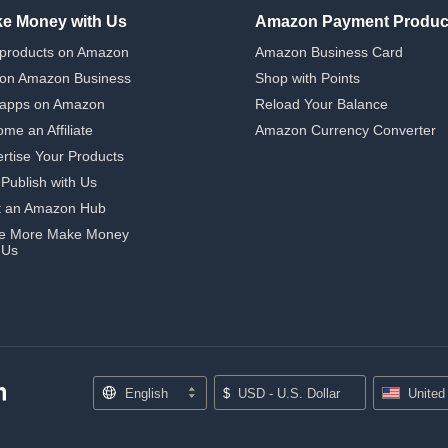
e Money with Us
Amazon Payment Produc
 products on Amazon
Amazon Business Card
 on Amazon Business
Shop with Points
 apps on Amazon
Reload Your Balance
me an Affiliate
Amazon Currency Converter
rtise Your Products
-Publish with Us
t an Amazon Hub
e More Make Money
 Us
English
$
USD - U.S. Dollar
United