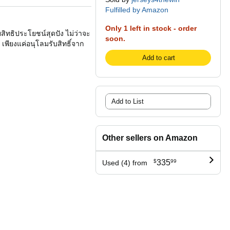
Fulfilled by Amazon
Only 1 left in stock - order
ิทธิประโยชน์สุดปัง ไม่ว่าจะ
soon.
เพียงแค่อนุโลมรับสิทธิ์จาก
Add to cart
Add to List
Other sellers on Amazon
$
335
99
Used (4) from