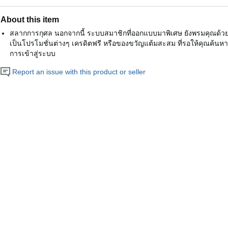
About this item
สลากการกุศล นอกจากนี้ ระบบสมาชิกที่ออกแบบมาพิเศษ ยังพรมคุณด้วยส
เป็นโปรโมชั่นต่างๆ เครดิตฟรี หรือของขวัญแต้มสะสม ที่รอให้คุณค้นหา 
การเข้าสู่ระบบ
Report an issue with this product or seller