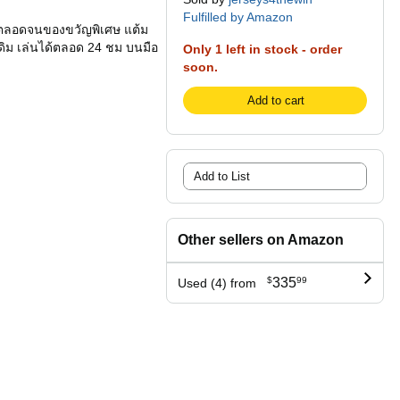
Fulfilled by Amazon
น ตลอดจนของขวัญพิเศษ แต้ม
เดิม เล่นได้ตลอด 24 ชม บนมือ
Only 1 left in stock - order
soon.
Add to cart
Add to List
Other sellers on Amazon
$
335
99
Used (4) from