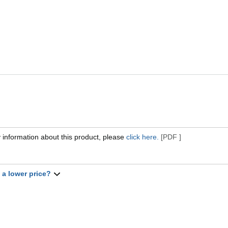
 information about this product, please
click here.
[PDF ]
t a lower price?