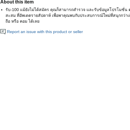
About this item
รับ-100 แม้ยังไม่ได้สมัคร คุณก็สามารถสำรวจ และรับข้อมูลโปรโมชั่
สะสม ที่อัพเดตรายสัปดาห์ เพื่อพาคุณพบกับประสบการณ์ใหม่ที่สนุกกว่า
ถือ หรือ คอม ได้เลย
Report an issue with this product or seller