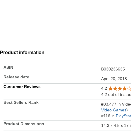
Product information
ASIN
B030236635
Release date
April 20, 2018
Customer Reviews
4.2
4.2 out of 5 star
Best Sellers Rank
#83,477 in Vid
Video Games
)
#116 in
PlaySta
Product Dimensions
14.3 x 4.5 x 17