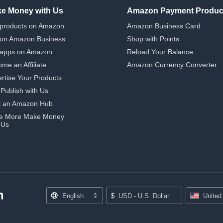
e Money with Us
Amazon Payment Produc
 products on Amazon
Amazon Business Card
 on Amazon Business
Shop with Points
 apps on Amazon
Reload Your Balance
me an Affiliate
Amazon Currency Converter
rtise Your Products
-Publish with Us
t an Amazon Hub
e More Make Money
 Us
English
$
USD - U.S. Dollar
United