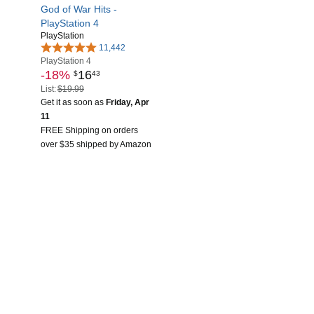
God of War Hits -
PlayStation 4
PlayStation
11,442
PlayStation 4
-18%
16
$
43
List:
$19.99
Get it as soon as
Friday, Apr
11
FREE Shipping on orders
over $35 shipped by Amazon