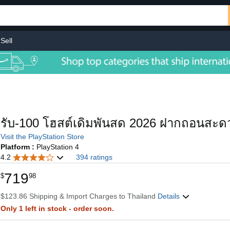
Sell
รับ-100 โฮสต์เดิมพันสด 2026 ฝากถอนสะด
Visit the PlayStation Store
Platform :
PlayStation 4
4.2
394 ratings
719
$
98
$123.86 Shipping & Import Charges to Thailand
Details
Only 1 left in stock - order soon.