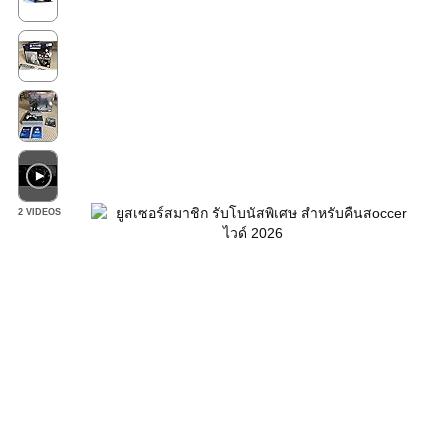
2 VIDEOS