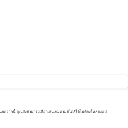
อ นอกจากนี้ คุณยังสามารถเลือกเล่นเกมตามสไตล์ได้ไม่ต้องโหลดแอป