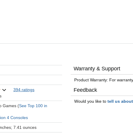
Warranty & Support
Product Warranty: For warranty
Feedback
394 ratings
s
Would you like to
tell us abou
eo Games (
See Top 100 in
tion 4 Consoles
 inches; 7.41 ounces