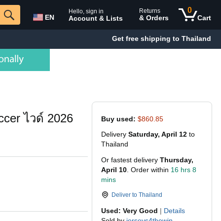
0
Returns
Hello, sign in
EN
& Orders
Cart
Account & Lists
Get free shipping to Thailand
ccer ไวด์ 2026
Buy used:
$860.85
Delivery
Saturday, April 12
to
Thailand
Or fastest delivery
Thursday,
April 10
. Order within
16 hrs 8
mins
Deliver to
Thailand
Used: Very Good
|
Details
Sold by
jerseys4thewin