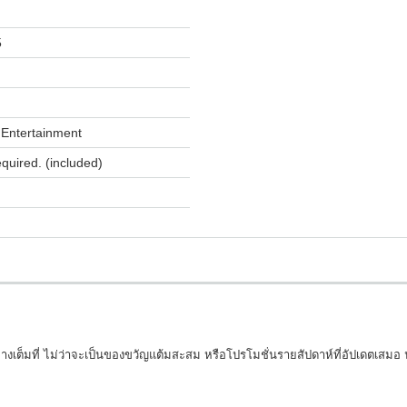
5
Entertainment
equired. (included)
่างเต็มที่ ไม่ว่าจะเป็นของขวัญแต้มสะสม หรือโปรโมชั่นรายสัปดาห์ที่อัปเดตเสม