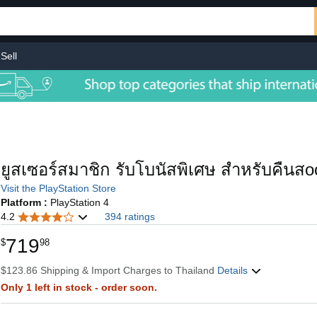
Sell
ยูสเซอร์สมาชิก รับโบนัสพิเศษ สำหรับคืนสo
Visit the PlayStation Store
Platform :
PlayStation 4
4.2
394 ratings
719
$
98
$123.86 Shipping & Import Charges to Thailand
Details
Only 1 left in stock - order soon.