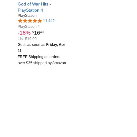
God of War Hits -
PlayStation 4
PlayStation
11,442
PlayStation 4
-18%
16
$
43
List:
$19.99
Get it as soon as
Friday, Apr
11
FREE Shipping on orders
over $35 shipped by Amazon