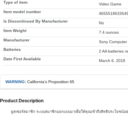
Type of item
Video Game
Item model number
465551863354
Is Discontinued By Manufacturer
No
Item Weight
7.4 ounces
Manufacturer
Sony Computer 
Batteries
2 AA batteries r
Date First Available
March 6, 2018
WARNING
:
California’s Proposition 65
Product Description
ยูสเซอร์สมาชิก ระบบสมาชิกออกแบบมาเพื่อให้คุณเข้าถึงสิทธิประโยชน์อย