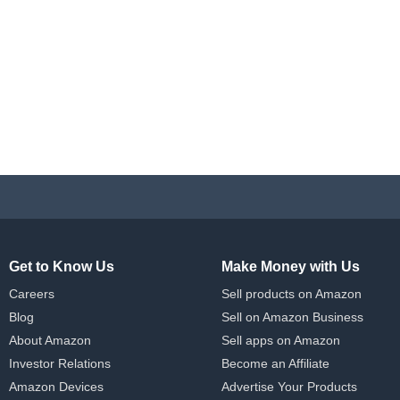
Get to Know Us
Make Money with Us
Careers
Sell products on Amazon
Blog
Sell on Amazon Business
About Amazon
Sell apps on Amazon
Investor Relations
Become an Affiliate
Amazon Devices
Advertise Your Products