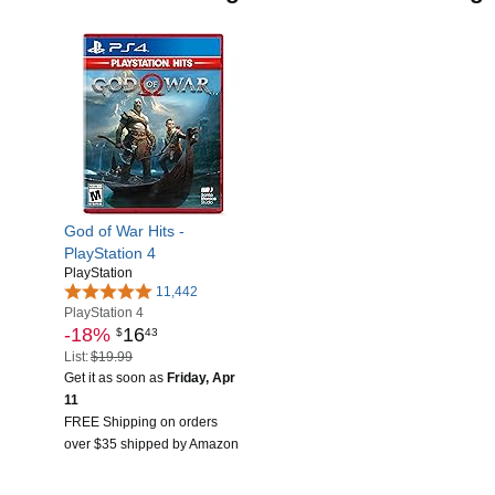
God of War Hits -
PlayStation 4
PlayStation
11,442
PlayStation 4
-18%
16
$
43
List:
$19.99
Get it as soon as
Friday, Apr
11
FREE Shipping on orders
over $35 shipped by Amazon