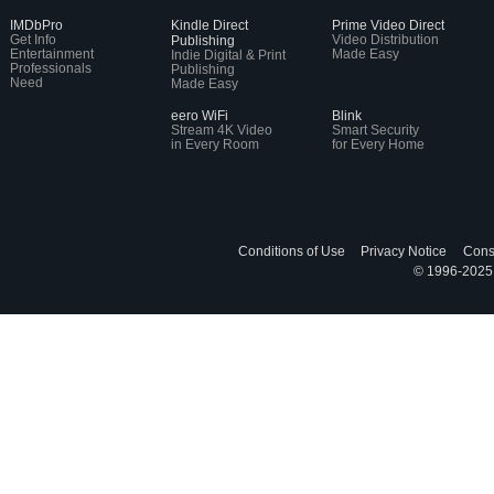
IMDbPro
Kindle Direct
Prime Video Direct
Get Info
Video Distribution
Publishing
Entertainment
Made Easy
Indie Digital & Print
Professionals
Publishing
Need
Made Easy
eero WiFi
Blink
Stream 4K Video
Smart Security
in Every Room
for Every Home
Conditions of Use
Privacy Notice
Cons
© 1996-2025, 