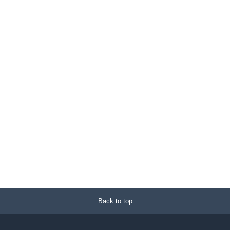
Back to top