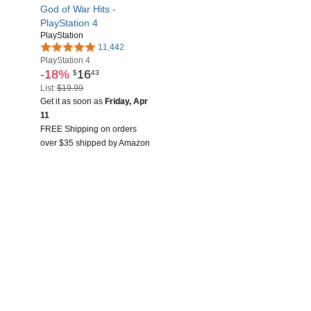
God of War Hits -
PlayStation 4
PlayStation
11,442
PlayStation 4
-18%
16
$
43
List:
$19.99
Get it as soon as
Friday, Apr
11
FREE Shipping on orders
over $35 shipped by Amazon