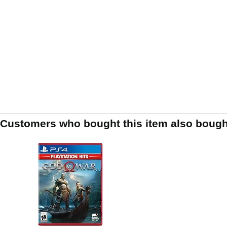
Customers who bought this item also bough