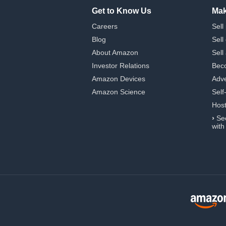
Get to Know Us
Mak
Careers
Sell
Blog
Sell
About Amazon
Sell
Investor Relations
Beco
Amazon Devices
Adve
Amazon Science
Self
Hos
›
Se
with