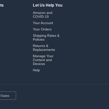
ts
Let Us Help You
Amazon and
COVID-19
Your Account
Your Orders
Shipping Rates &
Policies
Returns &
Replacements
Manage Your
Content and
Devices
Help
 States