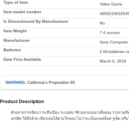
Type of item
Video Game
Item model number
465551863354
Is Discontinued By Manufacturer
No
Item Weight
7.4 ounces
Manufacturer
Sony Computer 
Batteries
2 AA batteries r
Date First Available
March 6, 2018
WARNING
:
California’s Proposition 65
Product Description
ตัวอย่างการเขียนวาระสืบเนื่อง ระบบสมาชิกออกแบบมาเพื่อคุณ รวบรวมสิทธิ
เครดิต ให้อีกด้วย เลือกเล่นได้ตามใจชอบ ไม่ว่าจะเป็นเกมสล็อต รูเล็ต หรือ