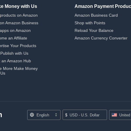
e Money with Us
Amazon Payment Produc
 products on Amazon
Amazon Business Card
 on Amazon Business
Shop with Points
 apps on Amazon
Reload Your Balance
me an Affiliate
Amazon Currency Converter
rtise Your Products
-Publish with Us
t an Amazon Hub
e More Make Money
 Us
English
$
USD - U.S. Dollar
United