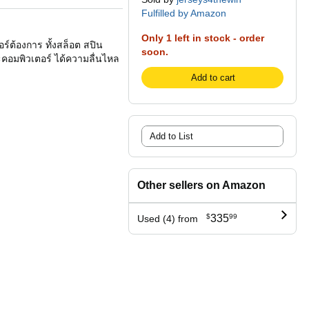
Fulfilled by Amazon
Only 1 left in stock - order
์ต้องการ ทั้งสล็อต สปิน
soon.
ะคอมพิวเตอร์ ได้ความลื่นไหล
Add to cart
Add to List
Other sellers on Amazon
$
335
99
Used (4) from