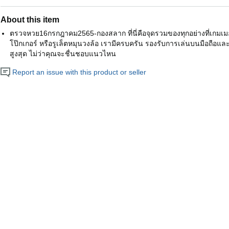
About this item
ตรวจหวย16กรกฎาคม2565-กองสลาก ที่นี่คือจุดรวมของทุกอย่างที่เกมเมอร
โป๊กเกอร์ หรือรูเล็ตหมุนวงล้อ เรามีครบครัน รองรับการเล่นบนมือถือแล
สูงสุด ไม่ว่าคุณจะชื่นชอบแนวไหน
Report an issue with this product or seller