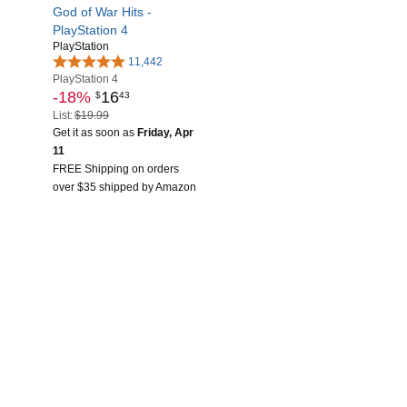
God of War Hits -
PlayStation 4
PlayStation
11,442
PlayStation 4
-18%
16
$
43
List:
$19.99
Get it as soon as
Friday, Apr
11
FREE Shipping on orders
over $35 shipped by Amazon