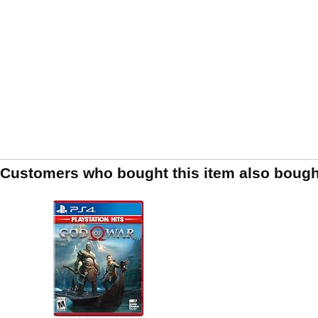
Customers who bought this item also bough