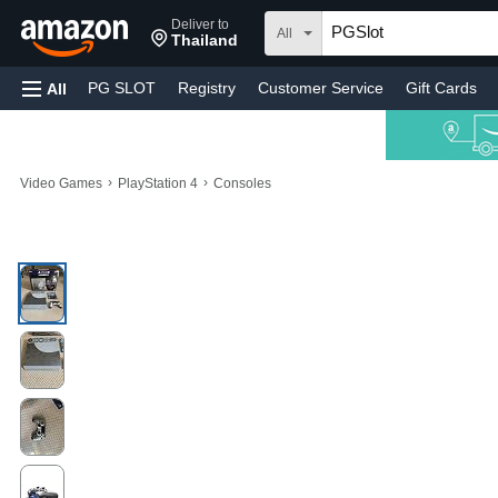
Deliver to
All
Thailand
PG SLOT
Registry
Customer Service
Gift Cards
All
›
›
Video Games
PlayStation 4
Consoles