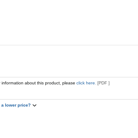
 information about this product, please
click here.
[PDF ]
t a lower price?