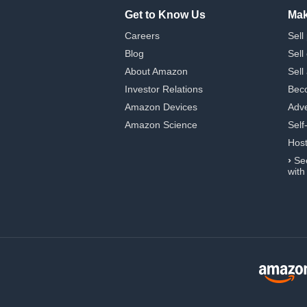
Get to Know Us
Mak
Careers
Sell
Blog
Sell
About Amazon
Sell
Investor Relations
Beco
Amazon Devices
Adve
Amazon Science
Self
Hos
›
Se
with