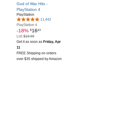
God of War Hits -
PlayStation 4
PlayStation
11,442
PlayStation 4
-18%
16
$
43
List:
$19.99
Get it as soon as
Friday, Apr
11
FREE Shipping on orders
over $35 shipped by Amazon