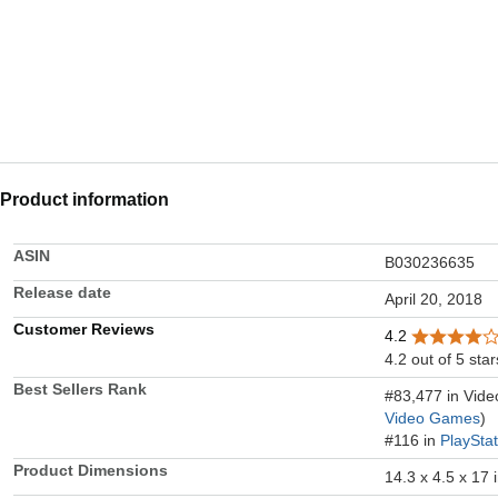
Product information
ASIN
B030236635
Release date
April 20, 2018
Customer Reviews
4.2
4.2 out of 5 star
Best Sellers Rank
#83,477 in Vid
Video Games
)
#116 in
PlaySta
Product Dimensions
14.3 x 4.5 x 17