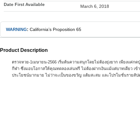
Date First Available
March 6, 2018
WARNING
:
California’s Proposition 65
Product Description
ตรวจหวย-1เมษายน-2566 เริ่มต้นความสนุกโดยไม่ต้องยุ่งยาก เพียงแค่กดปุ
กีฬา ซึ่งมอบโอกาสให้คุณทดลองเล่นฟรี ไม่ต้องฝากเงินแม้แต่บาทเดียว เข้
ประโยชน์มากมาย ไม่ว่าจะเป็นของขวัญ แต้มสะสม และโปรโมชั่นรายสัปดา