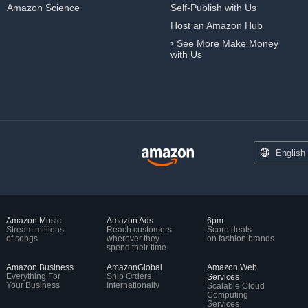
Amazon Science
Self-Publish with Us
Host an Amazon Hub
›
See More Make Money
with Us
English
Amazon Music
Amazon Ads
6pm
Stream millions
Reach customers
Score deals
of songs
wherever they
on fashion brands
spend their time
Amazon Business
AmazonGlobal
Amazon Web
Everything For
Ship Orders
Services
Your Business
Internationally
Scalable Cloud
Computing
Services