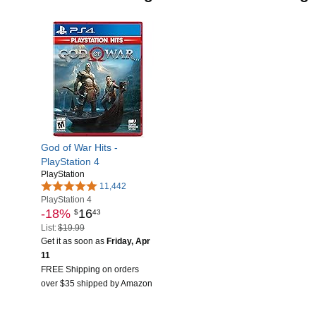
God of War Hits -
PlayStation 4
PlayStation
11,442
PlayStation 4
-18%
16
$
43
List:
$19.99
Get it as soon as
Friday, Apr
11
FREE Shipping on orders
over $35 shipped by Amazon