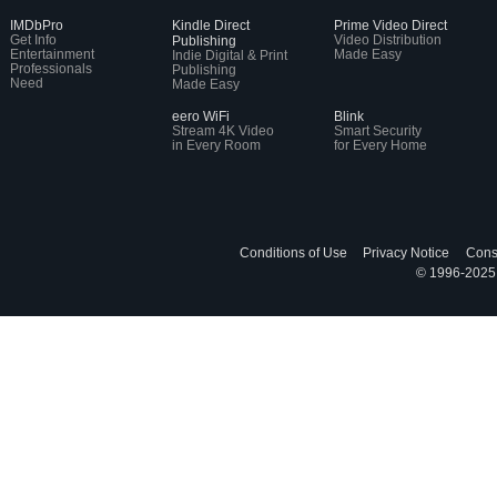
IMDbPro
Kindle Direct
Prime Video Direct
Get Info
Video Distribution
Publishing
Entertainment
Made Easy
Indie Digital & Print
Professionals
Publishing
Need
Made Easy
eero WiFi
Blink
Stream 4K Video
Smart Security
in Every Room
for Every Home
Conditions of Use
Privacy Notice
Cons
© 1996-2025, 