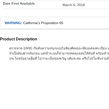
Date First Available
March 6, 2018
WARNING
:
California’s Proposition 65
Product Description
ตรวจหวย-1/8/65 เริ่มต้นความสนุกแบบไม่ต้องคิดเยอะเพียงแค่ลงทะเบียน คุ
จำเป็นต้องฝากเงินก่อน แค่เข้าระบบก็สามารถทดลองเล่นได้ทันที พร้อมสำร
ประโยชน์อย่างเต็มที่ ไม่ว่าจะเป็นของขวัญ แต้มสะสม หรือโปรโมชั่นรายสั