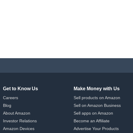
Get to Know Us
Make Money with Us
Careers
Sell products on Amazon
Blog
Sell on Amazon Business
About Amazon
Sell apps on Amazon
Investor Relations
Become an Affiliate
Amazon Devices
Advertise Your Products