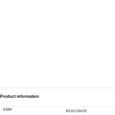
Product information
ASIN
B030236635