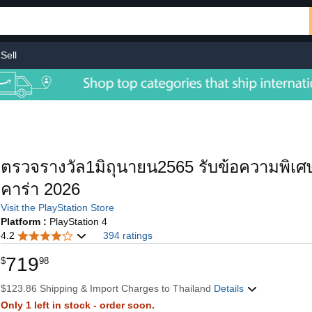
Sell
ตรวจรางวัล1มิถุนายน2565 รับข้อความพิเศษ
คาร่า 2026
Visit the PlayStation Store
Platform :
PlayStation 4
4.2
394 ratings
719
$
98
$123.86 Shipping & Import Charges to Thailand
Details
Only 1 left in stock - order soon.