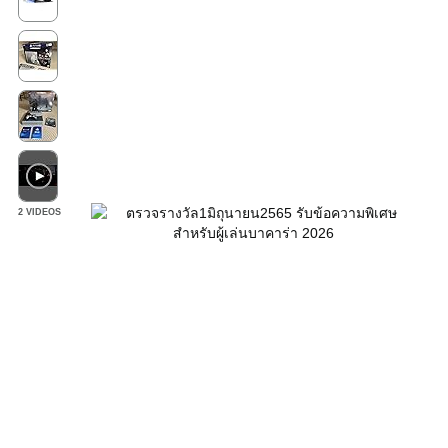
2 VIDEOS