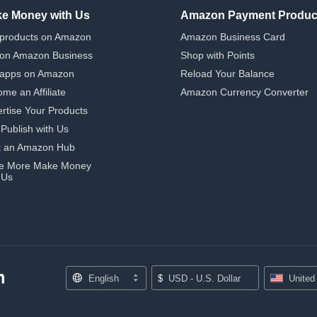
e Money with Us
Amazon Payment Produc
 products on Amazon
Amazon Business Card
 on Amazon Business
Shop with Points
 apps on Amazon
Reload Your Balance
me an Affiliate
Amazon Currency Converter
rtise Your Products
-Publish with Us
t an Amazon Hub
e More Make Money
 Us
English
$
USD - U.S. Dollar
United