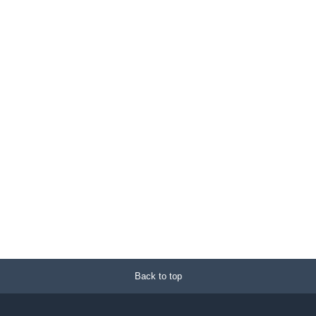
Back to top