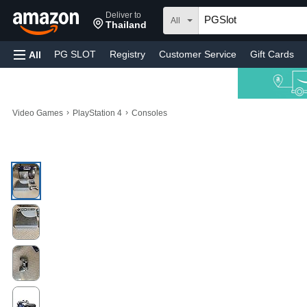
Deliver to
All
Thailand
PG SLOT
Registry
Customer Service
Gift Cards
All
›
›
Video Games
PlayStation 4
Consoles