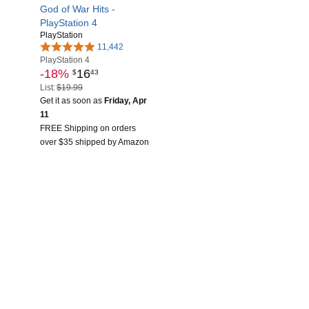
God of War Hits -
PlayStation 4
PlayStation
11,442
PlayStation 4
-18%
16
$
43
List:
$19.99
Get it as soon as
Friday, Apr
11
FREE Shipping on orders
over $35 shipped by Amazon