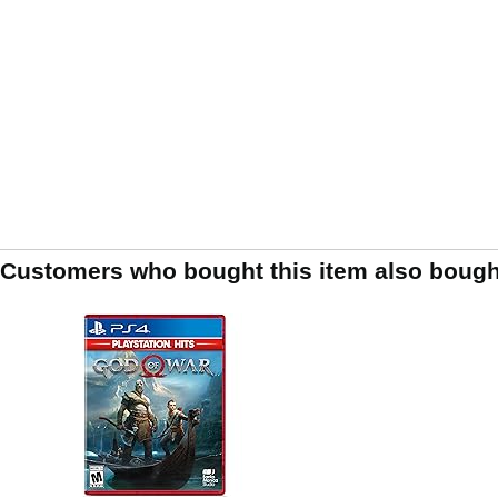
Customers who bought this item also bough