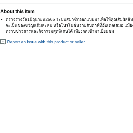
About this item
ตรวจรางวัล1มิถุนายน2565 ระบบสมาชิกออกแบบมาเพื่อให้คุณสัมผัสสิทธิป
จะเป็นของขวัญแต้มสะสม หรือโปรโมชั่นรายสัปดาห์ที่อัปเดตเสมอ แม้ยั
ทราบข่าวสารและกิจกรรมสุดพิเศษได้ เพียงกดเข้ามาเยี่ยมชม
Report an issue with this product or seller