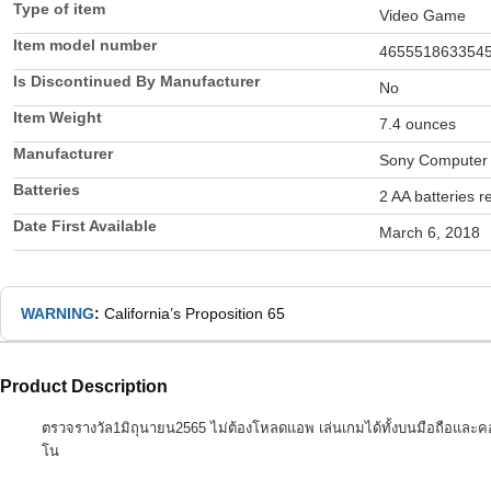
Type of item
Video Game
Item model number
465551863354
Is Discontinued By Manufacturer
No
Item Weight
7.4 ounces
Manufacturer
Sony Computer 
Batteries
2 AA batteries r
Date First Available
March 6, 2018
WARNING
:
California’s Proposition 65
Product Description
ตรวจรางวัล1มิถุนายน2565 ไม่ต้องโหลดแอพ เล่นเกมได้ทั้งบนมือถือและค
โน