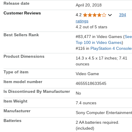
Release date
April 20, 2018
Customer Reviews
4.2
394
ratings
4.2 out of 5 stars
Best Sellers Rank
#83,477 in Video Games (
See
Top 100 in Video Games
)
#116 in
PlayStation 4 Console
Product Dimensions
14.3 x 4.5 x 17 inches; 7.41
ounces
Type of item
Video Game
Item model number
4655518633545
Is Discontinued By Manufacturer
No
Item Weight
7.4 ounces
Manufacturer
Sony Computer Entertainmen
Batteries
2 AA batteries required.
(included)