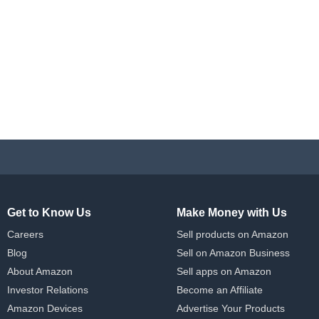
Get to Know Us
Make Money with Us
Careers
Sell products on Amazon
Blog
Sell on Amazon Business
About Amazon
Sell apps on Amazon
Investor Relations
Become an Affiliate
Amazon Devices
Advertise Your Products