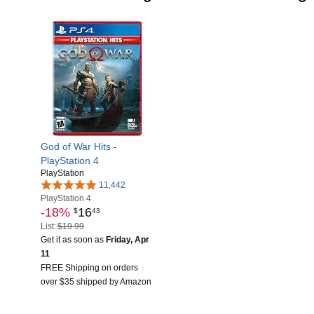
God of War Hits -
PlayStation 4
PlayStation
11,442
PlayStation 4
-18%
16
$
43
List:
$19.99
Get it as soon as
Friday, Apr
11
FREE Shipping on orders
over $35 shipped by Amazon