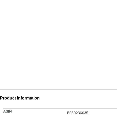
Product information
ASIN
B030236635