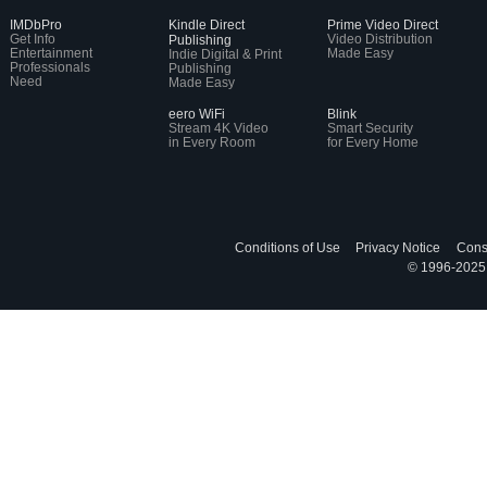
IMDbPro
Kindle Direct
Prime Video Direct
Get Info
Video Distribution
Publishing
Entertainment
Made Easy
Indie Digital & Print
Professionals
Publishing
Need
Made Easy
eero WiFi
Blink
Stream 4K Video
Smart Security
in Every Room
for Every Home
Conditions of Use
Privacy Notice
Cons
© 1996-2025, 