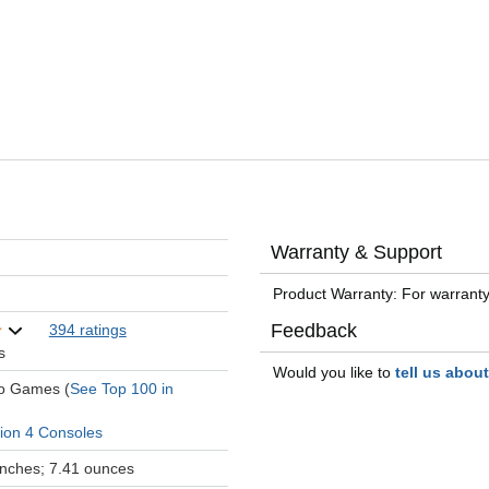
Warranty & Support
Product Warranty: For warranty
Feedback
394 ratings
s
Would you like to
tell us abou
eo Games (
See Top 100 in
tion 4 Consoles
 inches; 7.41 ounces