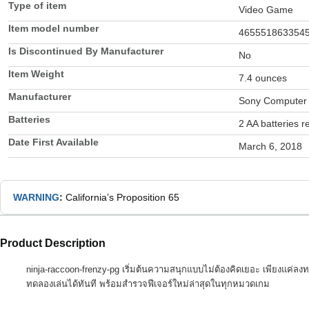
Type of item
Video Game
Item model number
465551863354
Is Discontinued By Manufacturer
No
Item Weight
7.4 ounces
Manufacturer
Sony Computer 
Batteries
2 AA batteries r
Date First Available
March 6, 2018
WARNING
:
California’s Proposition 65
Product Description
ninja-raccoon-frenzy-pg เริ่มต้นความสนุกแบบไม่ต้องคิดเยอะ เพียงแค่ลงท
ทดลองเล่นได้ทันที พร้อมสำรวจฟีเจอร์ใหม่ล่าสุดในทุกหมวดเกม