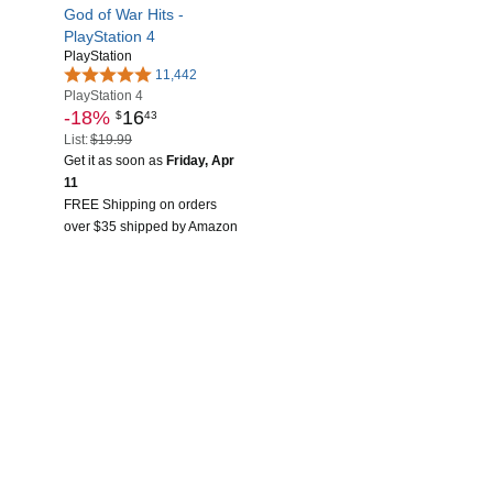
God of War Hits -
PlayStation 4
PlayStation
11,442
PlayStation 4
-18%
16
$
43
List:
$19.99
Get it as soon as
Friday, Apr
11
FREE Shipping on orders
over $35 shipped by Amazon