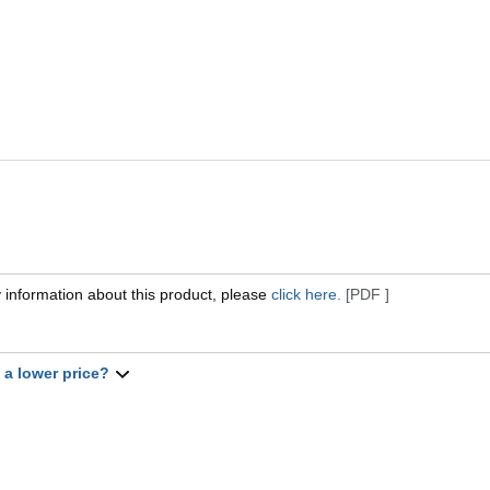
 information about this product, please
click here.
[PDF ]
t a lower price?