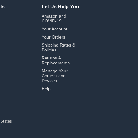
ts
Let Us Help You
Amazon and
COVID-19
Your Account
Your Orders
Shipping Rates &
Policies
Returns &
Replacements
Manage Your
Content and
Devices
Help
 States