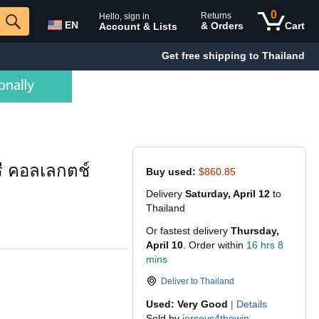
0
Returns
Hello, sign in
EN
& Orders
Cart
Account & Lists
Get free shipping to Thailand
รี คอลเลกตช์
Buy used:
$860.85
Delivery
Saturday, April 12
to
Thailand
Or fastest delivery
Thursday,
April 10
. Order within
16 hrs 8
mins
Deliver to
Thailand
Used: Very Good
|
Details
Sold by
jerseys4thewin