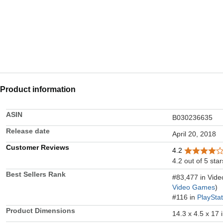
Product information
ASIN
B030236635
Release date
April 20, 2018
Customer Reviews
4.2
4.2 out of 5 star
Best Sellers Rank
#83,477 in Vid
Video Games
)
#116 in
PlaySta
Product Dimensions
14.3 x 4.5 x 17