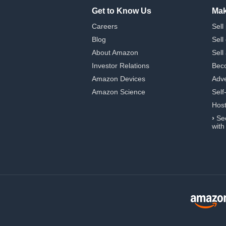
Get to Know Us
Mak
Careers
Sell
Blog
Sell
About Amazon
Sell
Investor Relations
Beco
Amazon Devices
Adve
Amazon Science
Self
Hos
›
Se
with