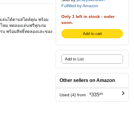
Fulfilled by Amazon
Only 1 left in stock - order
กเล่นได้ตามสไตล์คุณ พร้อม
soon.
ไหม ทดลองเล่นฟรีทุกเกม
ห้ครบ พร้อมสิทธิ์ทดลองและของ
Add to cart
Add to List
Other sellers on Amazon
$
335
99
Used (4) from