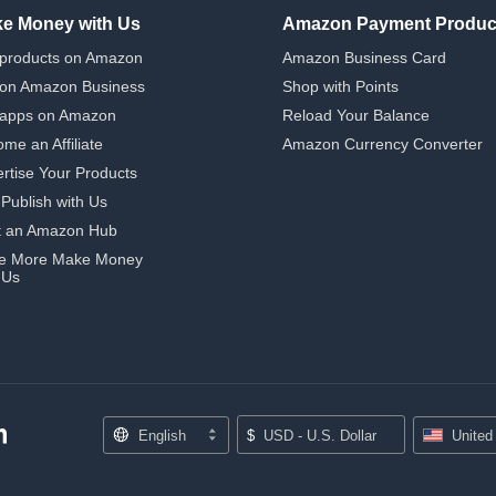
e Money with Us
Amazon Payment Produc
 products on Amazon
Amazon Business Card
 on Amazon Business
Shop with Points
 apps on Amazon
Reload Your Balance
me an Affiliate
Amazon Currency Converter
rtise Your Products
-Publish with Us
t an Amazon Hub
e More Make Money
 Us
English
$
USD - U.S. Dollar
United