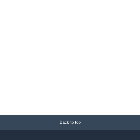
Back to top