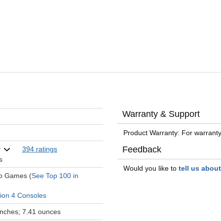
Warranty & Support
Product Warranty: For warranty
Feedback
394 ratings
s
Would you like to
tell us abou
eo Games (
See Top 100 in
tion 4 Consoles
 inches; 7.41 ounces