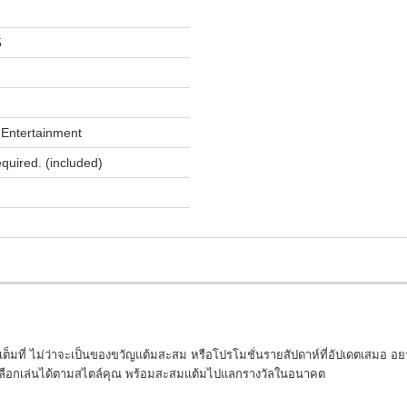
5
Entertainment
equired. (included)
งเต็มที่ ไม่ว่าจะเป็นของขวัญแต้มสะสม หรือโปรโมชั่นรายสัปดาห์ที่อัปเดตเสมอ 
เลือกเล่นได้ตามสไตล์คุณ พร้อมสะสมแต้มไปแลกรางวัลในอนาคต