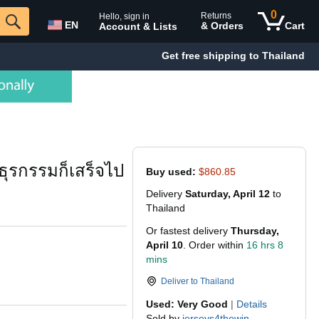
0
Returns
Hello, sign in
EN
& Orders
Cart
Account & Lists
Get free shipping to Thailand
ธุรกรรมก็เสร็จไป
Buy used:
$860.85
Delivery
Saturday, April 12
to
Thailand
Or fastest delivery
Thursday,
April 10
. Order within
16 hrs 8
mins
Deliver to
Thailand
Used: Very Good
|
Details
Sold by
jerseys4thewin