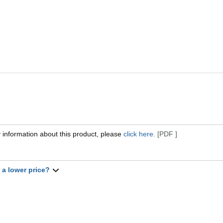
 information about this product, please
click here.
[PDF ]
t a lower price?