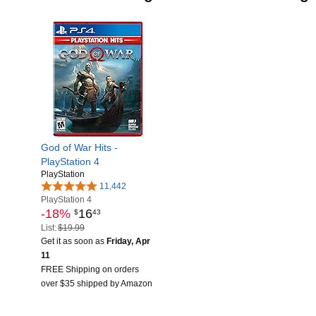
God of War Hits -
PlayStation 4
PlayStation
11,442
PlayStation 4
-18%
16
$
43
List:
$19.99
Get it as soon as
Friday, Apr
11
FREE Shipping on orders
over $35 shipped by Amazon