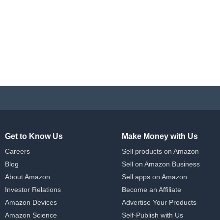
Get to Know Us
Make Money with Us
Careers
Sell products on Amazon
Blog
Sell on Amazon Business
About Amazon
Sell apps on Amazon
Investor Relations
Become an Affiliate
Amazon Devices
Advertise Your Products
Amazon Science
Self-Publish with Us