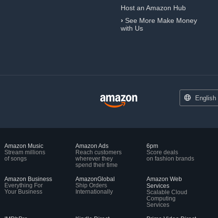
Host an Amazon Hub
›
See More Make Money
with Us
English
Amazon Music
Amazon Ads
6pm
Stream millions
Reach customers
Score deals
of songs
wherever they
on fashion brands
spend their time
Amazon Business
AmazonGlobal
Amazon Web
Everything For
Ship Orders
Services
Your Business
Internationally
Scalable Cloud
Computing
Services