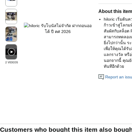
About this ite
hiloric เริ่มต้
ก้าวเข้าสู่โลก
สัมผัสกับสล็อต
สามารถทดลองเล
ยิ่งไปกว่านั้น
เพื่อให้คุณได้ร
แลกรางวัล หรือ
นอกจากนี้ คุณยั
2 VIDEOS
ทันทีอีกด้วย
Report an issue
Customers who bought this item also bough