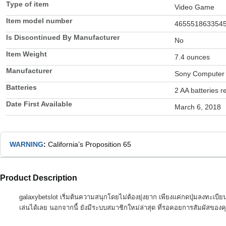
Type of item
Video Game
Item model number
465551863354
Is Discontinued By Manufacturer
No
Item Weight
7.4 ounces
Manufacturer
Sony Computer 
Batteries
2 AA batteries r
Date First Available
March 6, 2018
WARNING
:
California’s Proposition 65
Product Description
galaxybetslot เริ่มต้นความสนุกโดยไม่ต้องยุ่งยาก เพียงแค่กดปุ่มลงทะเบี
เล่นได้เลย นอกจากนี้ ยังมีระบบสมาชิกใหม่ล่าสุด ที่รอคอยการสัมผัสขอ