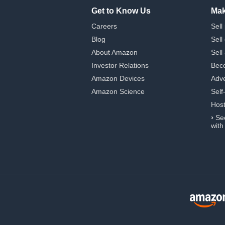
Get to Know Us
Mak
Careers
Sell
Blog
Sell
About Amazon
Sell
Investor Relations
Beco
Amazon Devices
Adve
Amazon Science
Self
Hos
›
Se
with