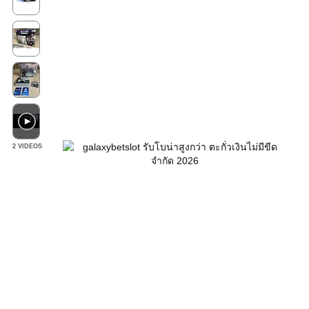
2 VIDEOS