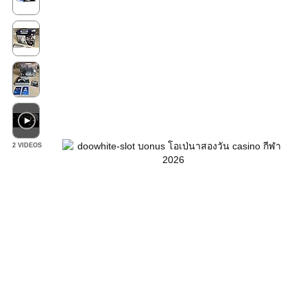
2 VIDEOS