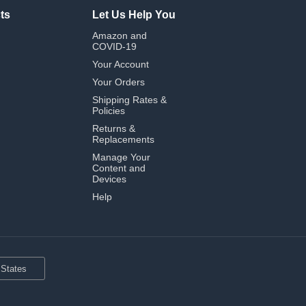
ts
Let Us Help You
Amazon and
COVID-19
Your Account
Your Orders
Shipping Rates &
Policies
Returns &
Replacements
Manage Your
Content and
Devices
Help
 States