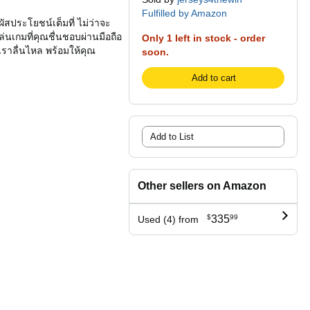
Fulfilled by Amazon
สประโยชน์เต็มที่ ไม่ว่าจะ
่นเกมที่คุณชื่นชอบผ่านมือถือ
Only 1 left in stock - order
าลื่นไหล พร้อมให้คุณ
soon.
Add to cart
Add to List
Other sellers on Amazon
$
335
99
Used (4) from