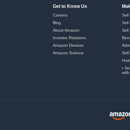
Get to Know Us
Mak
Careers
Sell
Blog
Sell
About Amazon
Sell
Investor Relations
Beco
Amazon Devices
Adve
Amazon Science
Self
Hos
›
Se
with