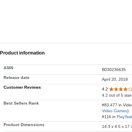
Product information
ASIN
B030236635
Release date
April 20, 2018
Customer Reviews
4.2
4.2 out of 5 star
Best Sellers Rank
#83,477 in Vid
Video Games
)
#116 in
PlaySta
Product Dimensions
14.3 x 4.5 x 17