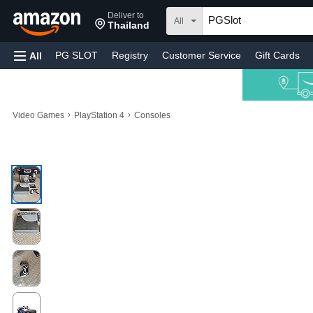
Deliver to
All
Thailand
PG SLOT
Registry
Customer Service
Gift Cards
All
›
›
Video Games
PlayStation 4
Consoles