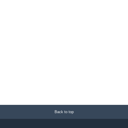
Back to top