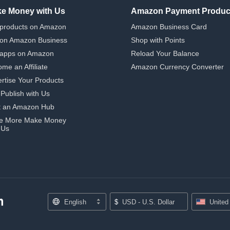
e Money with Us
Amazon Payment Produc
 products on Amazon
Amazon Business Card
 on Amazon Business
Shop with Points
 apps on Amazon
Reload Your Balance
me an Affiliate
Amazon Currency Converter
rtise Your Products
-Publish with Us
t an Amazon Hub
e More Make Money
 Us
English
$
USD - U.S. Dollar
United