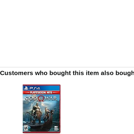
Customers who bought this item also bough