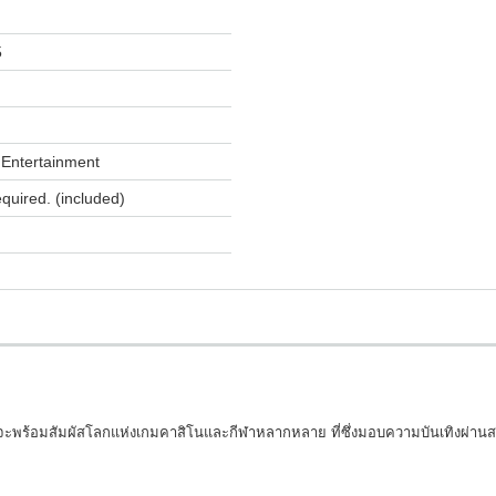
5
Entertainment
equired. (included)
จะพร้อมสัมผัสโลกแห่งเกมคาสิโนและกีฬาหลากหลาย ที่ซึ่งมอบความบันเทิงผ่านสล็อ