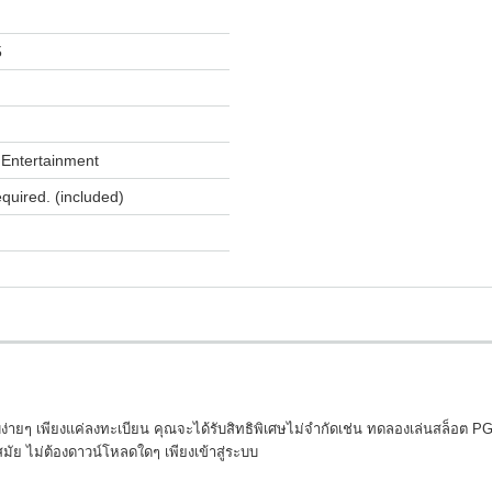
5
Entertainment
equired. (included)
ยๆ เพียงแค่ลงทะเบียน คุณจะได้รับสิทธิพิเศษไม่จำกัดเช่น ทดลองเล่นสล็อต PG รู
สมัย ไม่ต้องดาวน์โหลดใดๆ เพียงเข้าสู่ระบบ