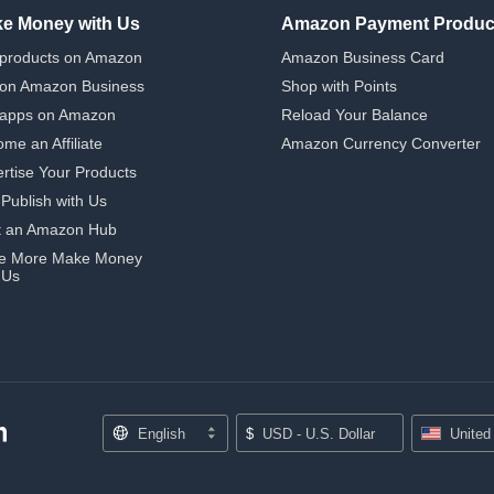
e Money with Us
Amazon Payment Produc
 products on Amazon
Amazon Business Card
 on Amazon Business
Shop with Points
 apps on Amazon
Reload Your Balance
me an Affiliate
Amazon Currency Converter
rtise Your Products
-Publish with Us
t an Amazon Hub
e More Make Money
 Us
English
$
USD - U.S. Dollar
United