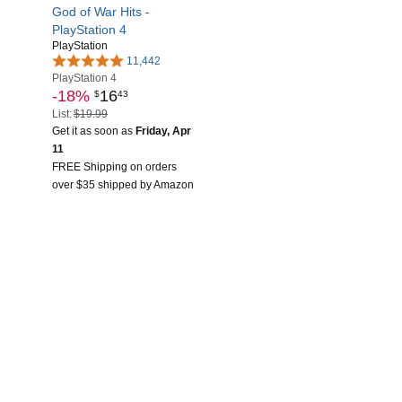
God of War Hits -
PlayStation 4
PlayStation
11,442
PlayStation 4
-18%
16
$
43
List:
$19.99
Get it as soon as
Friday, Apr
11
FREE Shipping on orders
over $35 shipped by Amazon