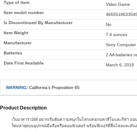
Type of item
Video Game
Item model number
465551863354
Is Discontinued By Manufacturer
No
Item Weight
7.4 ounces
Manufacturer
Sony Computer 
Batteries
2 AA batteries r
Date First Available
March 6, 2018
WARNING
:
California’s Proposition 65
Product Description
เว็บบาคาร่า168 อยากเริ่มต้นความสนุกในโลกแห่งเกมคาสิโนและกีฬา แบบง่า
ใหม่ล่าสุดบนอุปกรณ์มือถือหรือคอมพิวเตอร์ พร้อมฟีเจอร์ที่ลื่นไหลและทัน