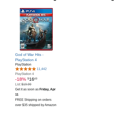
God of War Hits -
PlayStation 4
PlayStation
11,442
PlayStation 4
-18%
16
$
43
List:
$19.99
Get it as soon as
Friday, Apr
11
FREE Shipping on orders
over $35 shipped by Amazon