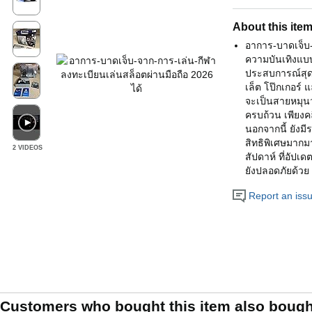
About this ite
อาการ-บาดเจ็บ-จ
ความบันเทิงแบบ
ประสบการณ์สุดม
เล็ต โป๊กเกอร์ แ
จะเป็นสายหมุนว
ครบถ้วน เพียงคล
นอกจากนี้ ยังม
สิทธิพิเศษมาก
2 VIDEOS
สัปดาห์ ที่อัปเ
ยังปลอดภัยด้วย A
Report an issue
Customers who bought this item also bough