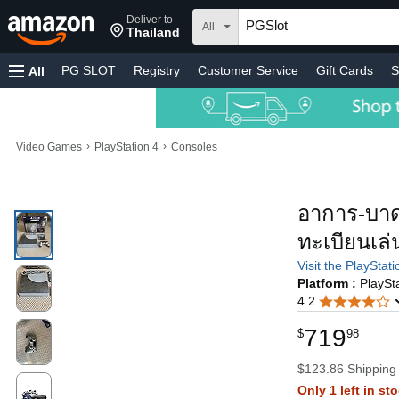
Deliver to
All
Thailand
PG SLOT
Registry
Customer Service
Gift Cards
S
All
›
›
Video Games
PlayStation 4
Consoles
อาการ-บาด
ทะเบียนเล่
Visit the PlayStat
Platform :
PlaySt
4.2
719
$
98
$123.86 Shipping
Only 1 left in st