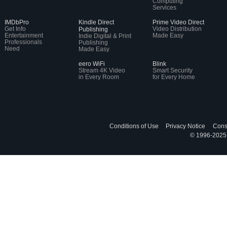
Computing
Services
IMDbPro
Kindle Direct
Prime Video Direct
Get Info
Video Distribution
Publishing
Entertainment
Made Easy
Indie Digital & Print
Professionals
Publishing
Need
Made Easy
eero WiFi
Blink
Stream 4K Video
Smart Security
in Every Room
for Every Home
Conditions of Use
Privacy Notice
Cons
© 1996-2025, 