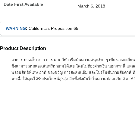
Date First Available
March 6, 2018
WARNING
:
California’s Proposition 65
Product Description
อาการ-บาดเจ็บ-จาก-การ-เล่น-กีฬา เริ่มต้นความสนุกง่าย ๆ เพียงลงทะเบ
ซึ่งสามารถทดลองเล่นฟรีทุกเกมได้เลย โดยไม่ต้องฝากเงิน นอกจากนี้ แพล
พร้อมสิทธิพิเศษ อาทิ ของขวัญ การสะสมแต้ม และโปรโมชั่นรายสัปดาห์ ที
มาเพื่อให้คุณได้รับประโยชน์สูงสุด อีกทั้งยังมั่นใจในความปลอดภัย ด้วย AP