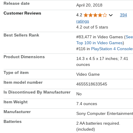
Release date
April 20, 2018
Customer Reviews
4.2
394
ratings
4.2 out of 5 stars
Best Sellers Rank
#83,477 in Video Games (
See
Top 100 in Video Games
)
#116 in
PlayStation 4 Console
Product Dimensions
14.3 x 4.5 x 17 inches; 7.41
ounces
Type of item
Video Game
Item model number
4655518633545
Is Discontinued By Manufacturer
No
Item Weight
7.4 ounces
Manufacturer
Sony Computer Entertainmen
Batteries
2 AA batteries required.
(included)