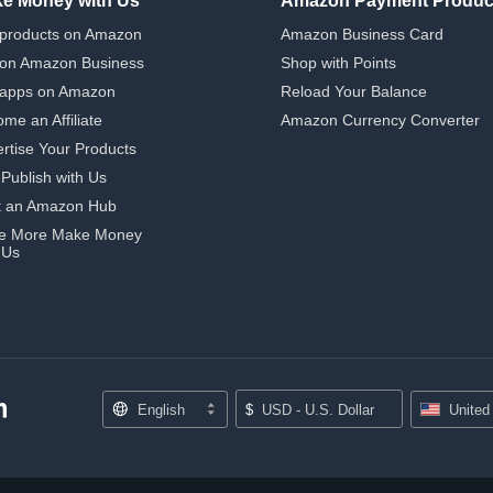
e Money with Us
Amazon Payment Produc
 products on Amazon
Amazon Business Card
 on Amazon Business
Shop with Points
 apps on Amazon
Reload Your Balance
me an Affiliate
Amazon Currency Converter
rtise Your Products
-Publish with Us
t an Amazon Hub
e More Make Money
 Us
English
$
USD - U.S. Dollar
United