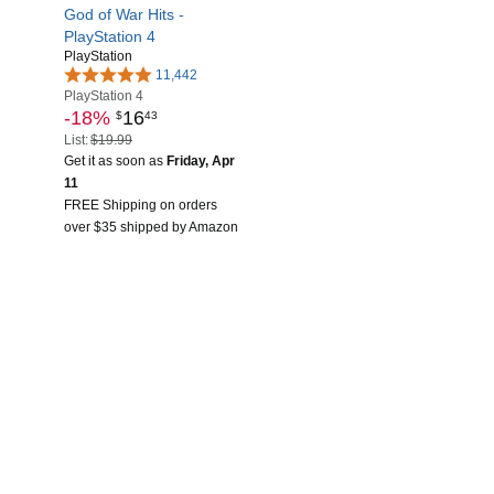
God of War Hits -
PlayStation 4
PlayStation
11,442
PlayStation 4
-18%
16
$
43
List:
$19.99
Get it as soon as
Friday, Apr
11
FREE Shipping on orders
over $35 shipped by Amazon