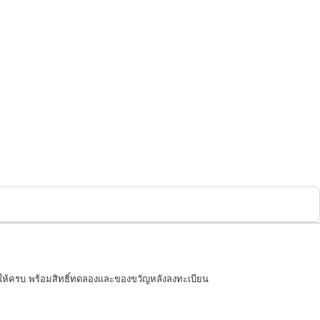
่มีให้ครบ พร้อมสิทธิ์ทดลองและของขวัญหลังลงทะเบียน