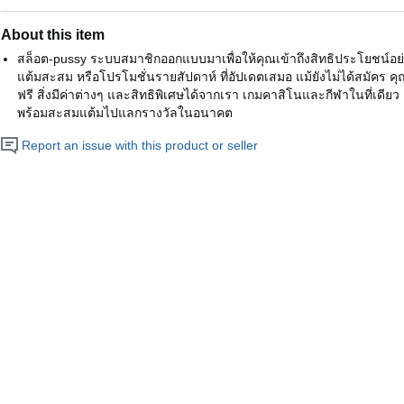
About this item
สล็อต-pussy ระบบสมาชิกออกแบบมาเพื่อให้คุณเข้าถึงสิทธิประโยชน์อย่า
แต้มสะสม หรือโปรโมชั่นรายสัปดาห์ ที่อัปเดตเสมอ แม้ยังไม่ได้สมัคร คุ
ฟรี สิ่งมีค่าต่างๆ และสิทธิพิเศษได้จากเรา เกมคาสิโนและกีฬาในที่เดียว
พร้อมสะสมแต้มไปแลกรางวัลในอนาคต
Report an issue with this product or seller