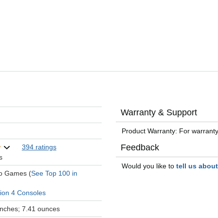
Warranty & Support
Product Warranty: For warranty
Feedback
394 ratings
s
Would you like to
tell us abou
eo Games (
See Top 100 in
tion 4 Consoles
 inches; 7.41 ounces