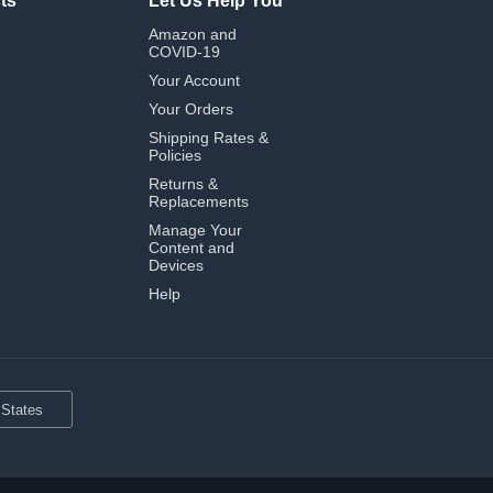
ts
Let Us Help You
Amazon and
COVID-19
Your Account
Your Orders
Shipping Rates &
Policies
Returns &
Replacements
Manage Your
Content and
Devices
Help
 States