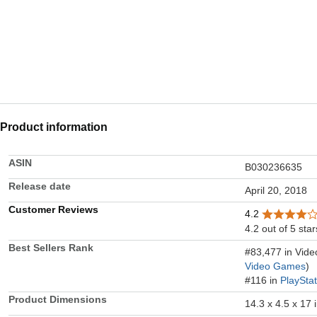
Product information
ASIN
B030236635
Release date
April 20, 2018
Customer Reviews
4.2
4.2 out of 5 star
Best Sellers Rank
#83,477 in Vid
Video Games
)
#116 in
PlaySta
Product Dimensions
14.3 x 4.5 x 17