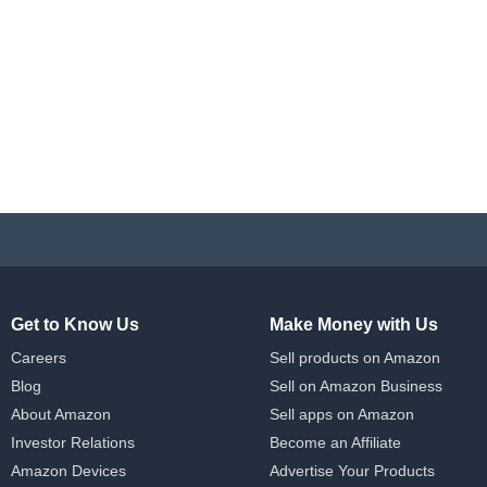
Get to Know Us
Make Money with Us
Careers
Sell products on Amazon
Blog
Sell on Amazon Business
About Amazon
Sell apps on Amazon
Investor Relations
Become an Affiliate
Amazon Devices
Advertise Your Products