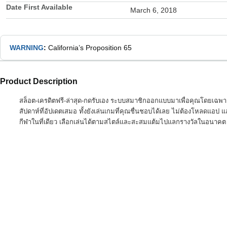
Date First Available
March 6, 2018
WARNING
:
California’s Proposition 65
Product Description
สล็อต-เครดิตฟรี-ล่าสุด-กดรับเอง ระบบสมาชิกออกแบบมาเพื่อคุณโดยเฉพาะใ
สัปดาห์ที่อัปเดตเสมอ ทั้งยังเล่นเกมที่คุณชื่นชอบได้เลย ไม่ต้องโหล
กีฬาในที่เดียว เลือกเล่นได้ตามสไตล์และสะสมแต้มไปแลกรางวัลในอนาคต