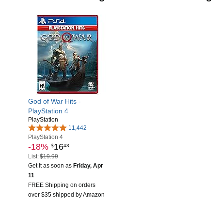
God of War Hits -
PlayStation 4
PlayStation
11,442
PlayStation 4
-18%
16
$
43
List:
$19.99
Get it as soon as
Friday, Apr
11
FREE Shipping on orders
over $35 shipped by Amazon