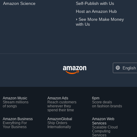
Amazon Science
Self-Publish with Us
Host an Amazon Hub
›
See More Make Money
with Us
English
Amazon Music
Amazon Ads
6pm
Stream millions
Reach customers
Score deals
of songs
wherever they
on fashion brands
spend their time
Amazon Business
AmazonGlobal
Amazon Web
Everything For
Ship Orders
Services
Your Business
Internationally
Scalable Cloud
Computing
Services