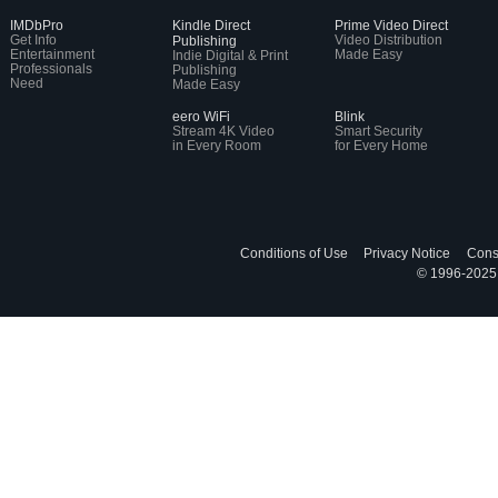
IMDbPro
Kindle Direct
Prime Video Direct
Get Info
Video Distribution
Publishing
Entertainment
Made Easy
Indie Digital & Print
Professionals
Publishing
Need
Made Easy
eero WiFi
Blink
Stream 4K Video
Smart Security
in Every Room
for Every Home
Conditions of Use
Privacy Notice
Cons
© 1996-2025, 