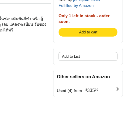
Fulfilled by Amazon
Only 1 left in stock - order
่นชอบเดิมพันกีฬา หรือ ผู้
soon.
 เลย แค่ลงทะเบียน รับของ
ยมได้ฟรี
Add to cart
Add to List
Other sellers on Amazon
$
335
99
Used (4) from