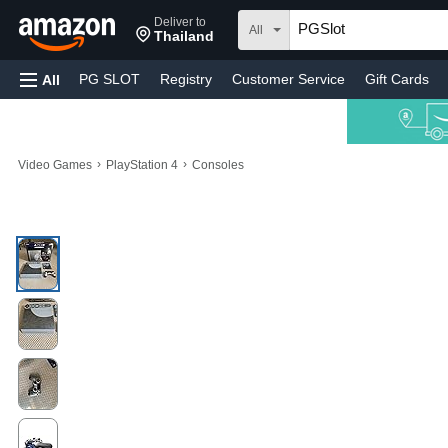
Deliver to
All
Thailand
PG SLOT
Registry
Customer Service
Gift Cards
All
›
›
Video Games
PlayStation 4
Consoles