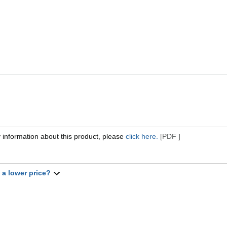
 information about this product, please
click here.
[PDF ]
t a lower price?