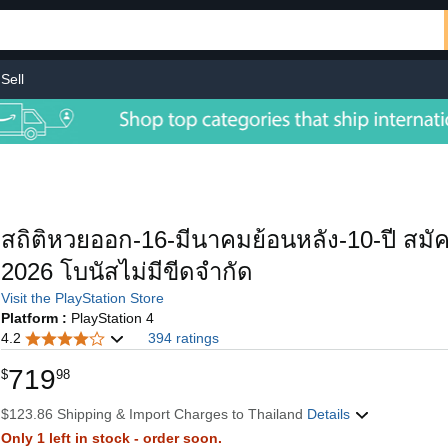
Sell
สถิติหวยออก-16-มีนาคมย้อนหลัง-10-ปี สมัค
2026 โบนัสไม่มีขีดจำกัด
Visit the PlayStation Store
Platform :
PlayStation 4
4.2
394 ratings
719
$
98
$123.86 Shipping & Import Charges to Thailand
Details
Only 1 left in stock - order soon.