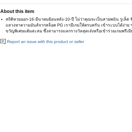
About this item
สถิติหวยออก-16-มีนาคมย้อนหลัง-10-ปี ไม่ว่าคุณจะเป็นสายพนัน รูเล็ต ชื
แสวงหาความมันส์จากสล็อต PG เรามีเกมให้ครบครัน เข้าระบบได้ง่าย ๆ
ขวัญพิเศษแต้มสะสม ซึ่งสามารถแลกรางวัลสุดเจ๋งหรือเข้าร่วมเกมพรีเมี
Report an issue with this product or seller