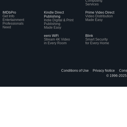
Computing
Services
IMDbPro
Kindle Direct
Prime Video Direct
Get Info
Video Distribution
Publishing
Entertainment
Made Easy
Indie Digital & Print
Professionals
Publishing
Need
Made Easy
eero WiFi
Blink
Stream 4K Video
Smart Security
in Every Room
for Every Home
Conditions of Use
Privacy Notice
Cons
© 1996-2025, 