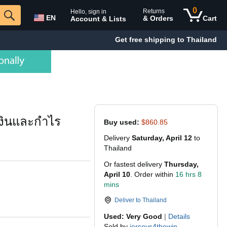
0
Returns
Hello, sign in
EN
& Orders
Cart
Account & Lists
Get free shipping to Thailand
งเงินและกำไร
Buy used:
$860.85
Delivery
Saturday, April 12
to
Thailand
Or fastest delivery
Thursday,
April 10
. Order within
16 hrs 8
mins
Deliver to
Thailand
Used: Very Good
|
Details
Sold by
jerseys4thewin