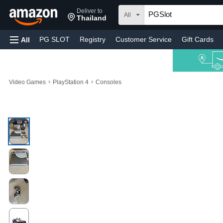
Deliver to
All
Thailand
PG SLOT
Registry
Customer Service
Gift Cards
All
›
›
Video Games
PlayStation 4
Consoles