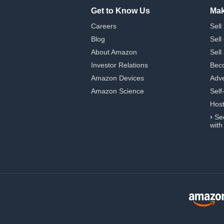
Get to Know Us
Mak
Careers
Sell
Blog
Sell
About Amazon
Sell
Investor Relations
Beco
Amazon Devices
Adve
Amazon Science
Self
Hos
›
Se
with