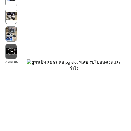
2 VIDEOS