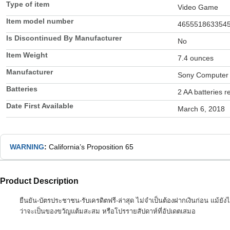
Type of item
Video Game
Item model number
465551863354
Is Discontinued By Manufacturer
No
Item Weight
7.4 ounces
Manufacturer
Sony Computer 
Batteries
2 AA batteries r
Date First Available
March 6, 2018
WARNING
:
California’s Proposition 65
Product Description
ยืนยัน-บัตรประชาชน-รับเครดิตฟรี-ล่าสุด ไม่จำเป็นต้องฝากเงินก่อน แม้ยัง
ว่าจะเป็นของขวัญแต้มสะสม หรือโปรรายสัปดาห์ที่อัปเดตเสมอ