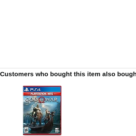
Customers who bought this item also bough