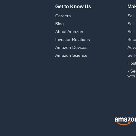
Get to Know Us
Mak
Careers
Sell
Blog
Sell
About Amazon
Sell
Investor Relations
Beco
Amazon Devices
Adve
Amazon Science
Self
Hos
›
Se
with