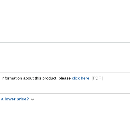
 information about this product, please
click here.
[PDF ]
t a lower price?