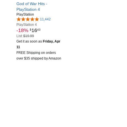
God of War Hits -
PlayStation 4
PlayStation
11,442
PlayStation 4
-18%
16
$
43
List:
$19.99
Get it as soon as
Friday, Apr
11
FREE Shipping on orders
over $35 shipped by Amazon