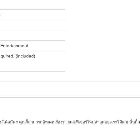
5
Entertainment
equired. (included)
ไม่ได้สมัคร คุณก็สามารถอัพเดทเรื่องราวและฟีเจอร์ใหม่ล่าสุดของเราได้เลย นั่นก็