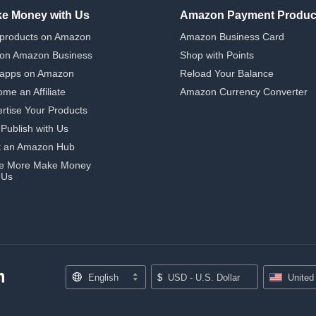
e Money with Us
Amazon Payment Produc
 products on Amazon
Amazon Business Card
 on Amazon Business
Shop with Points
 apps on Amazon
Reload Your Balance
me an Affiliate
Amazon Currency Converter
rtise Your Products
-Publish with Us
t an Amazon Hub
e More Make Money
 Us
English
$
USD - U.S. Dollar
United