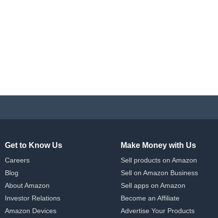
Get to Know Us
Make Money with Us
Careers
Sell products on Amazon
Blog
Sell on Amazon Business
About Amazon
Sell apps on Amazon
Investor Relations
Become an Affiliate
Amazon Devices
Advertise Your Products