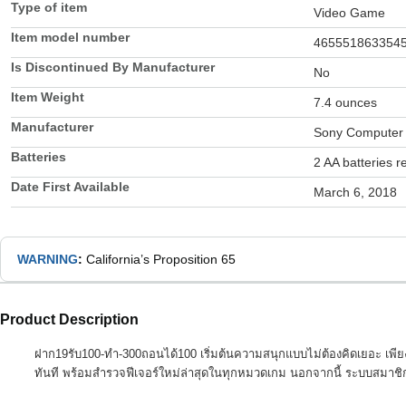
Type of item
Video Game
Item model number
465551863354
Is Discontinued By Manufacturer
No
Item Weight
7.4 ounces
Manufacturer
Sony Computer 
Batteries
2 AA batteries r
Date First Available
March 6, 2018
WARNING
:
California’s Proposition 65
Product Description
ฝาก19รับ100-ทำ-300ถอนได้100 เริ่มต้นความสนุกแบบไม่ต้องคิดเยอะ เพียง
ทันที พร้อมสำรวจฟีเจอร์ใหม่ล่าสุดในทุกหมวดเกม นอกจากนี้ ระบบสมาชิกอ