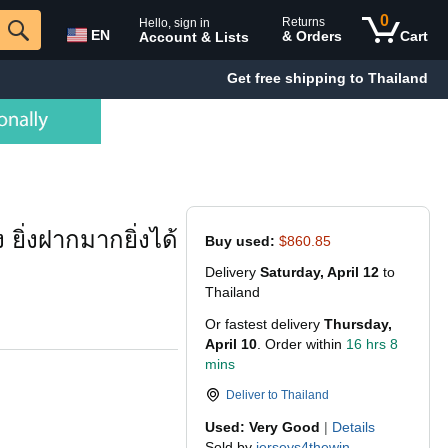
0
Returns
Hello, sign in
EN
& Orders
Cart
Account & Lists
Get free shipping to Thailand
ยิ่งฝากมากยิ่งได้
Buy used:
$860.85
Delivery
Saturday, April 12
to
Thailand
Or fastest delivery
Thursday,
April 10
. Order within
16 hrs 8
mins
Deliver to
Thailand
Used: Very Good
|
Details
Sold by
jerseys4thewin