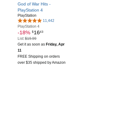
God of War Hits -
PlayStation 4
PlayStation
11,442
PlayStation 4
-18%
16
$
43
List:
$19.99
Get it as soon as
Friday, Apr
11
FREE Shipping on orders
over $35 shipped by Amazon