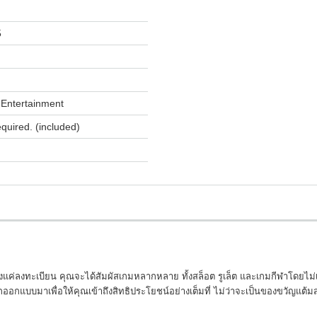
5
Entertainment
equired. (included)
แค่ลงทะเบียน คุณจะได้สัมผัสเกมหลากหลาย ทั้งสล็อต รูเล็ต และเกมกีฬาโดยไม่เส
อกแบบมาเพื่อให้คุณเข้าถึงสิทธิประโยชน์อย่างเต็มที่ ไม่ว่าจะเป็นของขวัญแต้ม