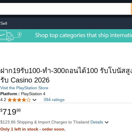
Sell
ฝาก19รับ100-ทำ-300ถอนได้100 รับโบนัสสูง 
รับ Casino 2026
Visit the PlayStation Store
Platform :
PlayStation 4
4.2
394 ratings
719
$
98
$123.86 Shipping & Import Charges to Thailand
Details
Only 1 left in stock - order soon.