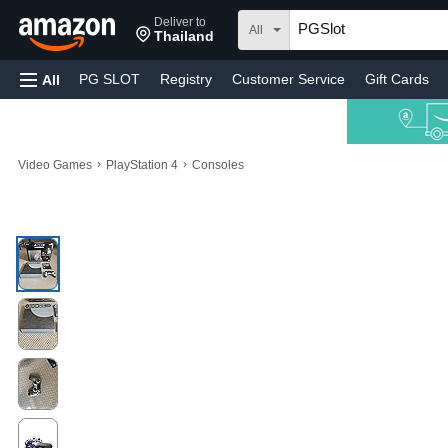
Deliver to
All
Thailand
PG SLOT
Registry
Customer Service
Gift Cards
All
›
›
Video Games
PlayStation 4
Consoles