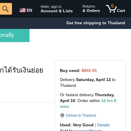
0
Returns
Hello, sign in
EN
& Orders
Cart
Account & Lists
Get free shipping to Thailand
ได้รับเงินย่อย
Buy used:
$860.85
Delivery
Saturday, April 12
to
Thailand
Or fastest delivery
Thursday,
April 10
. Order within
16 hrs 8
mins
Deliver to
Thailand
Used: Very Good
|
Details
Sold by
jerseys4thewin