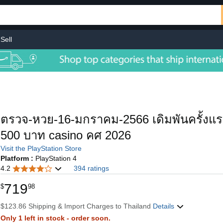
Sell
ตรวจ-หวย-16-มกราคม-2566 เดิมพันครั้งแรก
500 บาท casino คศ 2026
Visit the PlayStation Store
Platform :
PlayStation 4
4.2
394 ratings
719
$
98
$123.86 Shipping & Import Charges to Thailand
Details
Only 1 left in stock - order soon.