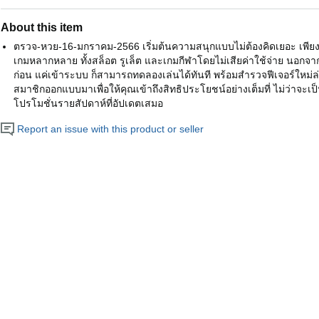
About this item
ตรวจ-หวย-16-มกราคม-2566 เริ่มต้นความสนุกแบบไม่ต้องคิดเยอะ เพียง
เกมหลากหลาย ทั้งสล็อต รูเล็ต และเกมกีฬาโดยไม่เสียค่าใช้จ่าย นอกจากน
ก่อน แค่เข้าระบบ ก็สามารถทดลองเล่นได้ทันที พร้อมสำรวจฟีเจอร์ใหม
สมาชิกออกแบบมาเพื่อให้คุณเข้าถึงสิทธิประโยชน์อย่างเต็มที่ ไม่ว่าจะ
โปรโมชั่นรายสัปดาห์ที่อัปเดตเสมอ
Report an issue with this product or seller