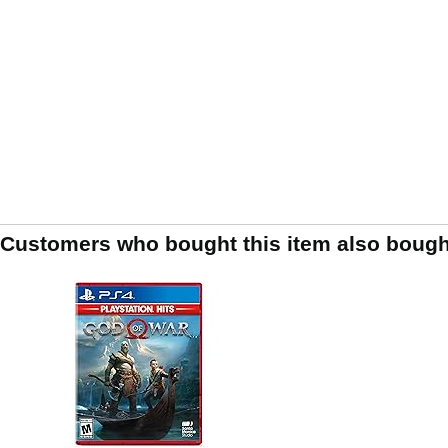
Customers who bought this item also bough