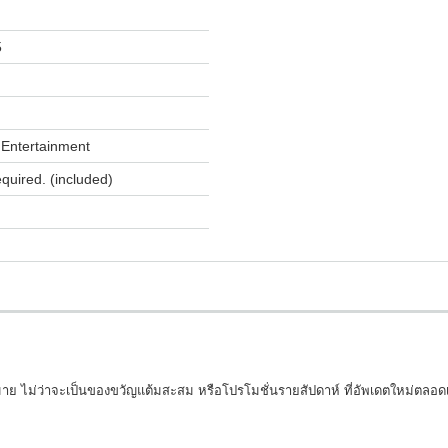
5
Entertainment
equired. (included)
 ไม่ว่าจะเป็นของขวัญแต้มสะสม หรือโปรโมชั่นรายสัปดาห์ ที่อัพเดตใหม่ตลอดเว