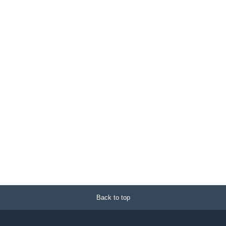
Back to top