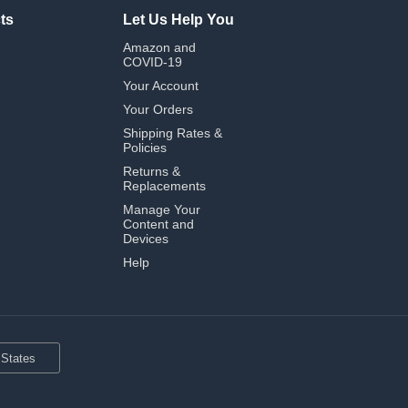
ts
Let Us Help You
Amazon and
COVID-19
Your Account
Your Orders
Shipping Rates &
Policies
Returns &
Replacements
Manage Your
Content and
Devices
Help
 States