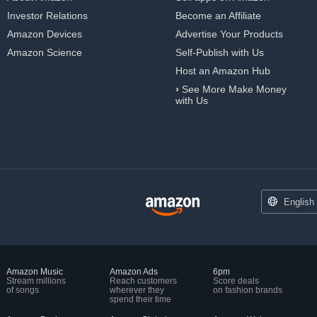
Investor Relations
Become an Affiliate
Amazon Devices
Advertise Your Products
Amazon Science
Self-Publish with Us
Host an Amazon Hub
›
See More Make Money
with Us
English
Amazon Music
Amazon Ads
6pm
Stream millions
Reach customers
Score deals
of songs
wherever they
on fashion brands
spend their time