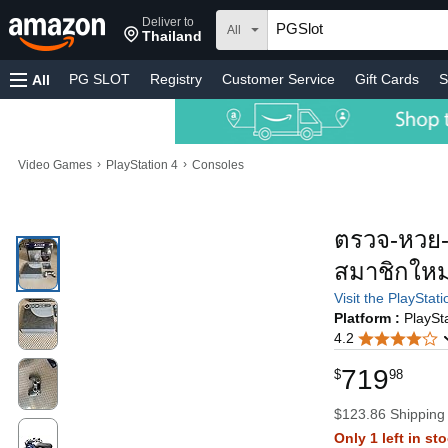
Deliver to
All
Thailand
PG SLOT
Registry
Customer Service
Gift Cards
S
All
›
›
Video Games
PlayStation 4
Consoles
ตรวจ-หวย-
สมาชิกใหม
Visit the PlayStat
Platform :
PlaySt
4.2
719
$
98
$123.86 Shipping
Only 1 left in st