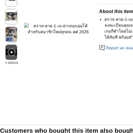
About this ite
ตรวจ-หวย-1-เม 
ลงทะเบียนคุณจะ
เกมกีฬาโดยไม่เ
ได้ทันที พร้อม
Report an issue
2 VIDEOS
Customers who bought this item also bough