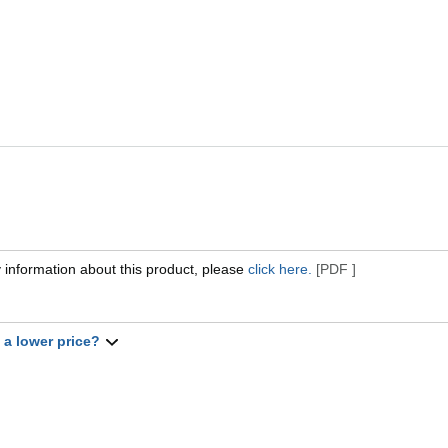
 information about this product, please
click here.
[PDF ]
t a lower price?