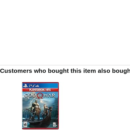
Customers who bought this item also bough