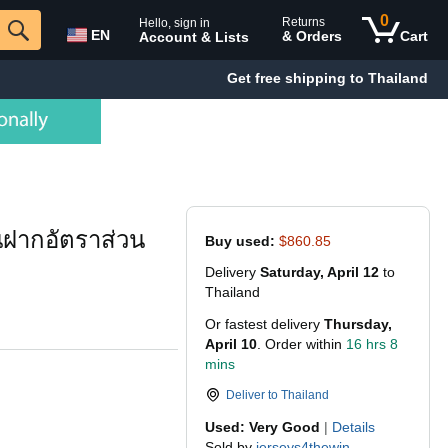
0
Returns
Hello, sign in
EN
& Orders
Cart
Account & Lists
Get free shipping to Thailand
นฝากอัตราส่วน
Buy used:
$860.85
Delivery
Saturday, April 12
to
Thailand
Or fastest delivery
Thursday,
April 10
. Order within
16 hrs 8
mins
Deliver to
Thailand
Used: Very Good
|
Details
Sold by
jerseys4thewin